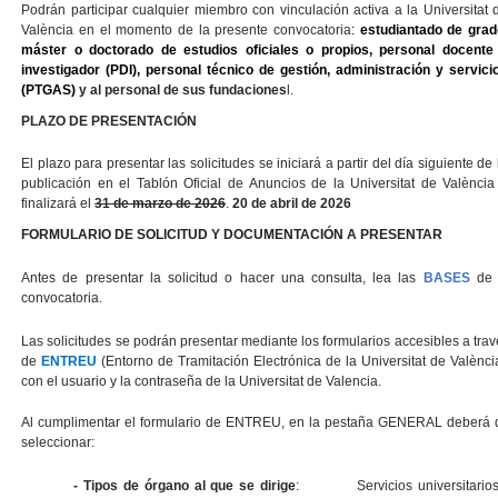
Podrán participar cualquier miembro con vinculación activa a la Universitat 
València en el momento de la presente convocatoria
:
estudiantado de grad
máster o doctorado de estudios oficiales o propios, personal docente
investigador (PDI), personal técnico de gestión, administración y servici
(PTGAS)
y al personal de sus fundaciones
l.
PLAZO DE PRESENTACIÓN
El plazo para presentar las solicitudes se iniciará a partir del día siguiente de 
publicación en el Tablón Oficial de Anuncios de la Universitat de València
finalizará el
31 de marzo de 2026
.
20 de abril de 2026
FO
RMULARIO DE SOLICITUD Y DOCUMENTACIÓN A PRESENTAR
Antes de presentar la solicitud o hacer una consulta, lea las
BASES
de 
convocatoria.
Las solicitudes se podrán presentar mediante los formularios accesibles a tra
de
ENTREU
(Entorno de Tramitación Electrónica de la Universitat de València
con el usuario y la contraseña de la Universitat de Valencia.
Al cumplimentar el formulario de ENTREU, en la pestaña GENERAL deberá 
seleccionar:
- Tipos de órgano al que se dirige
: Servicios universitarios