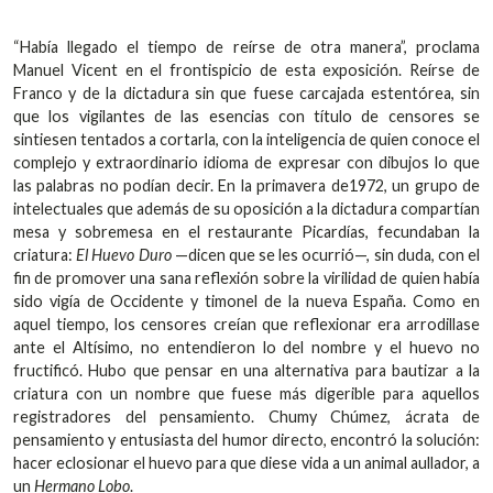
“Había llegado el tiempo de reírse de otra manera”, proclama
Manuel Vicent en el frontispicio de esta exposición. Reírse de
Franco y de la dictadura sin que fuese carcajada estentórea, sin
que los vigilantes de las esencias con título de censores se
sintiesen tentados a cortarla, con la inteligencia de quien conoce el
complejo y extraordinario idioma de expresar con dibujos lo que
las palabras no podían decir. En la primavera de1972, un grupo de
intelectuales que además de su oposición a la dictadura compartían
mesa y sobremesa en el restaurante Picardías, fecundaban la
criatura:
El Huevo Duro
—dicen que se les ocurrió—, sin duda, con el
fin de promover una sana reflexión sobre la virilidad de quien había
sido vigía de Occidente y timonel de la nueva España. Como en
aquel tiempo, los censores creían que reflexionar era arrodillase
ante el Altísimo, no entendieron lo del nombre y el huevo no
fructificó. Hubo que pensar en una alternativa para bautizar a la
criatura con un nombre que fuese más digerible para aquellos
registradores del pensamiento. Chumy Chúmez, ácrata de
pensamiento y entusiasta del humor directo, encontró la solución:
hacer eclosionar el huevo para que diese vida a un animal aullador, a
un
Hermano Lobo
.