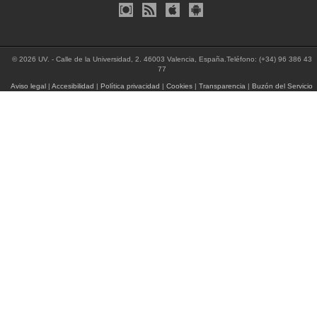
© 2026 UV. - Calle de la Universidad, 2. 46003 Valencia, España.Teléfono: (+34) 96 386 43
77
Aviso legal
|
Accesibilidad
|
Política privacidad
|
Cookies
|
Transparencia
|
Buzón del Servicio