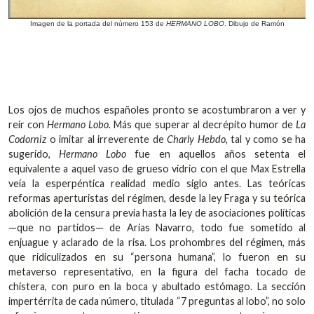
Imagen de la portada del número 153 de
HERMANO LOBO
. Dibujo de Ramón
Los ojos de muchos españoles pronto se acostumbraron a ver y
reír con
Hermano Lobo.
Más que superar al decrépito humor de
La
Codorniz
o imitar al irreverente de
Charly Hebdo
, tal y como se ha
sugerido,
Hermano Lobo
fue en aquellos años setenta el
equivalente a aquel vaso de grueso vidrio con el que Max Estrella
veía la esperpéntica realidad medio siglo antes. Las teóricas
reformas aperturistas del régimen, desde la ley Fraga y su teórica
abolición de la censura previa hasta la ley de asociaciones políticas
—que no partidos— de Arias Navarro, todo fue sometido al
enjuague y aclarado de la risa. Los prohombres del régimen, más
que ridiculizados en su “persona humana”, lo fueron en su
metaverso representativo, en la figura del facha tocado de
chistera, con puro en la boca y abultado estómago. La sección
impertérrita de cada número, titulada “7 preguntas al lobo”, no solo