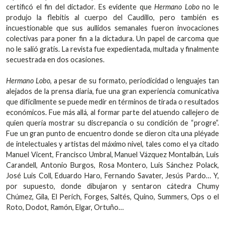
certificó el fin del dictador. Es evidente que
Hermano Lobo
no le
produjo la flebitis al cuerpo del Caudillo, pero también es
incuestionable que sus aullidos semanales fueron invocaciones
colectivas para poner fin a la dictadura. Un papel de carcoma que
no le salió gratis. La revista fue expedientada, multada y finalmente
secuestrada en dos ocasiones.
Hermano Lobo
, a pesar de su formato, periodicidad o lenguajes tan
alejados de la prensa diaria, fue una gran experiencia comunicativa
que difícilmente se puede medir en términos de tirada o resultados
económicos. Fue más allá, al formar parte del atuendo callejero de
quien quería mostrar su discrepancia o su condición de “progre”.
Fue un gran punto de encuentro donde se dieron cita una pléyade
de intelectuales y artistas del máximo nivel, tales como el ya citado
Manuel Vicent, Francisco Umbral, Manuel Vázquez Montalbán, Luis
Carandell, Antonio Burgos, Rosa Montero, Luis Sánchez Polack,
José Luis Coll, Eduardo Haro, Fernando Savater, Jesús Pardo… Y,
por supuesto, donde dibujaron y sentaron cátedra Chumy
Chúmez, Gila, El Perich, Forges, Saltés, Quino, Summers, Ops o el
Roto, Dodot, Ramón, Elgar, Ortuño…