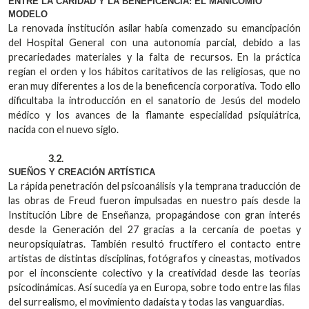
ENTRE LA CARIDAD Y LA BENEFICENCIA: EL MANICOMIO
MODELO
La renovada institución asilar había comenzado su emancipación
del Hospital General con una autonomía parcial, debido a las
precariedades materiales y la falta de recursos. En la práctica
regían el orden y los hábitos caritativos de las religiosas, que no
eran muy diferentes a los de la beneficencia corporativa. Todo ello
dificultaba la introducción en el sanatorio de Jesús del modelo
médico y los avances de la flamante especialidad psiquiátrica,
nacida con el nuevo siglo.
3.2.
SUEÑOS Y CREACIÓN ARTÍSTICA
La rápida penetración del psicoanálisis y la temprana traducción de
las obras de Freud fueron impulsadas en nuestro país desde la
Institución Libre de Enseñanza, propagándose con gran interés
desde la Generación del 27 gracias a la cercanía de poetas y
neuropsiquiatras. También resultó fructífero el contacto entre
artistas de distintas disciplinas, fotógrafos y cineastas, motivados
por el inconsciente colectivo y la creatividad desde las teorías
psicodinámicas. Así sucedía ya en Europa, sobre todo entre las filas
del surrealismo, el movimiento dadaísta y todas las vanguardias.