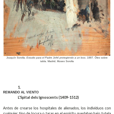
Joaquín Sorolla.
Estudio para el Padre Jofré protegiendo a un loco
, 1887. Óleo sobre
tabla. Madrid, Museo Sorolla
1.
REMANDO AL VIENTO
L’Spital
dels
Ignoscents
(1409-1512)
Antes de crearse los hospitales de alienados, los individuos con
cualquier tipo de locura o taras en el espíritu quedaban bajo tutela