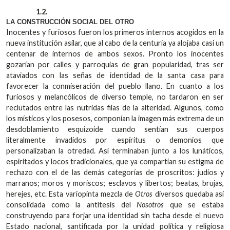
1.2.
LA CONSTRUCCIÓN SOCIAL DEL OTRO
Inocentes y furiosos fueron los primeros internos acogidos en la
nueva institución asilar, que al cabo de la centuria ya alojaba casi un
centenar de internos de ambos sexos. Pronto los inocentes
gozarían por calles y parroquias de gran popularidad, tras ser
ataviados con las señas de identidad de la santa casa para
favorecer la conmiseración del pueblo llano. En cuanto a los
furiosos y melancólicos de diverso temple, no tardaron en ser
reclutados entre las nutridas filas de la alteridad. Algunos, como
los místicos y los posesos, componían la imagen más extrema de un
desdoblamiento esquizoide cuando sentían sus cuerpos
literalmente invadidos por espíritus o demonios que
personalizaban la otredad. Así terminaban junto a los lunáticos,
espiritados y locos tradicionales, que ya compartían su estigma de
rechazo con el de las demás categorías de proscritos: judíos y
marranos; moros y moriscos; esclavos y libertos; beatas, brujas,
herejes, etc. Esta variopinta mezcla de
Otros
diversos quedaba así
consolidada como la antítesis del
Nosotros
que se estaba
construyendo para forjar una identidad sin tacha desde el nuevo
Estado nacional, santificada por la unidad política y religiosa