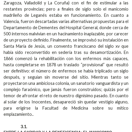
Zaragoza, Valladolid y La Coruña) con el fin de estimular a las
restantes provincias; pero a finales de siglo solo el manicomio
madrileño de Leganés estaba en funcionamiento. En cuanto a
Valencia, fueron descartadas varias alternativas propuestas para el
Departamento de Dementes del Hospital General, donde cerca de
500 internos malvivían en un hacinamiento inaplazable, por carecer
de un proyecto definido. Finalmente, se improvisó su instalación en
Santa María de Jesús, un convento franciscano del siglo xv que
había sido reconvertido en sedería tras su desamortización. En
1866 comenzó la rehabilitación con los enfermos más capaces,
hasta completarse en 1878 un traslado “provisional” que resultó
ser definitivo: el número de enfermos se había triplicado un siglo
después, y seguían sin moverse del sitio. Mientras tanto se
proyectaron una ambiciosa colonia, un sanatorio vanguardista y un
complejo faraónico, que jamás fueron construidos; quizás por el
temor de afrontar el reto de nuestro dignísimo pasado. En cuanto
al solar de los Inocentes, desapareció sin quedar vestigio alguno,
para erigirse la Facultad de Medicina sobre su mítico
emplazamiento..
3.1.