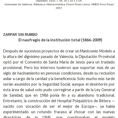
Depelafol, 1835, t. viii. 26 x 16 x 3 cm.
Universitat de València, Biblioteca Historicomèdica Vicent Peset Llorca. HMED Fons Peset
0557
ZARPAR SIN RUMBO
El
naufragio
de
la
institución
total
(1866-2009)
Después de sucesivos proyectos de crear un Manicomio Modelo a
la altura del dignísimo pasado de Valencia, la Diputación Provincial
optó por el Convento de Santa María de Jesús para un traslado
provisional. Pero los internos tuvieron que soportar más de un
siglo de hacinamiento en penosas condiciones, desde su reclusión
asilar a cargo de la caridad y la beneficencia. Solo mucho más tarde
serían asumidos por la Seguridad Social, aunque el desinterés por
esta área de salud solo pudo corregirse a partir de la Ley General
de Sanidad, que en 1986 ponía fin a su abandono tradicional.
Entretanto, la construcción del Hospital Psiquiátrico de Bétera —
nacido con vocación de ser el mejor de Europa—, ya había
experimentado un rotundo fracaso al chocar con las nuevas
directrices de la OMS, que cuestionaban el modelo