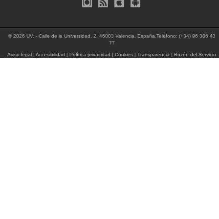
© 2026 UV. - Calle de la Universidad, 2. 46003 Valencia, España.Teléfono: (+34) 96 386 43
77
Aviso legal
|
Accesibilidad
|
Política privacidad
|
Cookies
|
Transparencia
|
Buzón del Servicio