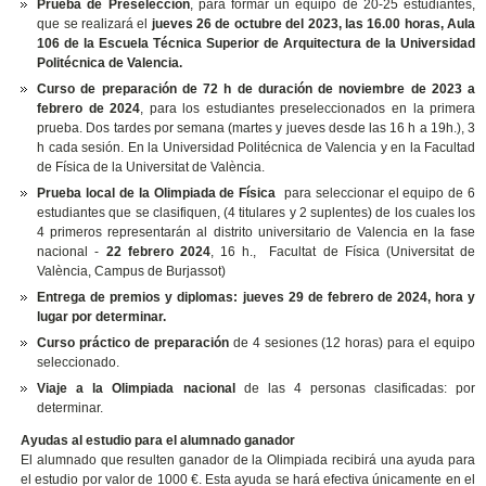
Prueba de Preselección
, para formar un equipo de 20-25 estudiantes,
que se realizará el
jueves 26 de octubre del 2023,
las 16.00 horas, Aula
106 de la Escuela Técnica Superior de Arquitectura de la Universidad
Politécnica de Valencia.
Curso de preparación de 72 h de duración de noviembre de 2023 a
febrero de 2024
, para los estudiantes preseleccionados en la primera
prueba. Dos tardes por semana (martes y jueves desde las 16 h a 19h.), 3
h cada sesión. En la Universidad Politécnica de Valencia y en la Facultad
de Física de la Universitat de València.
Prueba local de la Olimpiada de Física
para seleccionar el equipo de 6
estudiantes que se clasifiquen, (4 titulares y 2 suplentes) de los cuales los
4 primeros representarán al distrito universitario de Valencia en la fase
nacional -
22 febrero 2024
, 16 h., Facultat de Física (Universitat de
València, Campus de Burjassot)
Entrega de premios y diplomas: jueves 29 de febrero de 2024, hora y
lugar por determinar.
Curso práctico de preparación
de 4 sesiones (12 horas) para el equipo
seleccionado.
Viaje a la Olimpiada nacional
de las 4 personas clasificadas: por
determinar.
Ayudas al estudio para el alumnado ganador
El alumnado que resulten ganador de la Olimpiada recibirá una ayuda para
el estudio por valor de 1000 €. Esta ayuda se hará efectiva únicamente en el