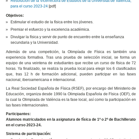
Resolución de la Vicerrectora de Estudios de la Universitat de València,
para el curso 2023-24
[pdf]
​Objetivos:
Estimular el estudio de la física entre los jóvenes.
Premiar el esfuerzo y la excelencia académica.
Divulgar la física y servir de punto de encuentro entre la enseñanza
secundaria y la Universidad.
Además de una competición, la Olimpíada de Física es también una
experiencia formativa. Tras una prueba de selección inicial, se forma un
equipo de una veintena de estudiantes que recibe un curso de física de 72
horas. Ya finalizado, se realiza la prueba local para elegir los 6 clasificados
que, tras 12 h de formación adicional, pueden participar en las fases
nacional, iberoamericana e internacional.
La Real Sociedad Española de Física (RSEF), por encargo del Ministerio de
Educación, organiza desde 1990 la Olimpiada Española de Física (OEF), de
la cual la Olimpiada de València es la fase local, así como la participación en
las fases internacionales.
Participantes:
Alumnos matriculados en la asignatura de física de 1º o 2º de Bachillerato
en el curso 2023-24.
Sistema de participación: