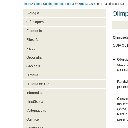
Inicio
>
Cooperación con secundaria
>
Olimpiadas
> Información general
Olimp
Biología
Clàssiques
Economía
Olimpiada
Filosofía
GUIA OL
Física
Geografía
Objeti
estudi
Geología
conocim
Història
Partic
Història de l'Art
prefer
Informática
Convoc
Lingüística
los ce
Física,
Matemáticas
Para c
partic
Química