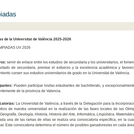
iadas
s de la Universitat de València 2025-2026
IMPIADAS UV 2026
vos:
servir de enlace entre los estudios de secundaria y los universitarios, el fom
antado de secundaria, premiar el esfuerzo y la excelencia académica y favore
iento cursen sus estudios universitarios de grado en la Universitat de València.
ipantes:
Pueden participar los/las estudiantes de bachillerato, y excepcionalmen
entemente de la provincia de Valencia.
atorias:
La Universitat de València, a través de la Delegación para la Incorporac
ntros de nuestra universidad en la realización de las fases locales de las Ol
 Geografía, Geología, Historia, Historia del Arte, Informática, Lingüística, Matemáti
ada una de las ramas de ellas se realiza una convocatoria específica, en la cual
ipar. Esta convocatoria determina el número de posibles ganadores/as en cada áre