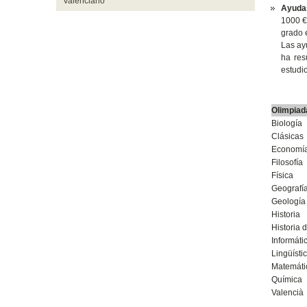
Valenciano
Ayudas
1000 €
grado e
Las ay
ha res
estudio
Oli
Biología
Clásicas
Economí
Filosofía
Física
Geografí
Geología
Historia
Historia d
Informáti
Lingüísti
Matemáti
Química
Valencià