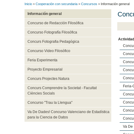
Inicio
>
Cooperación con secundaria
>
Concursos
> Información general
Conc
Información general
Concurso de Redacción Filosófica
Concurso Fotografía Filosófica
Activida
Concurs Fotografia Pedagógica
Concur
Concurso Video Filosófico
Concurs
Feria Experimenta
Concur
Proyecto Empresarial
Concur
Concur
Concurs Projectes Natura
Feria-
Concurs Comprendre la Societat - Facultat
Ciències Socials
Concur
Concur
Concurso "Trau la Llengua"
Concur
Va De Dades! Concurso Valenciano de Estadística
para la Ciencia de Datos
Concur
Va De 