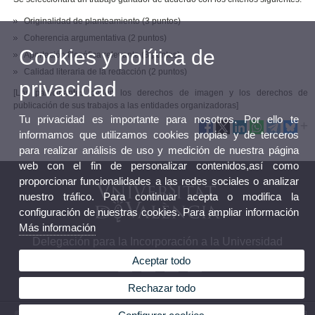
Originalidad de planteamiento (3 puntos)
Coherencia argumentativa (2 puntos)
Cookies y política de
Aportación filosófica relevante (3 puntos)
Calidad literaria de la redacción (2 puntos)
privacidad
[Los participantes ceden los derechos de imagen y los derechos de
publicación de sus trabajos a las entidades organizadoras]
Tu privacidad es importante para nosotros. Por ello te
informamos que utilizamos cookies propias y de terceros
para realizar análisis de uso y medición de nuestra página
web con el fin de personalizar contenidos,así como
proporcionar funcionalidades a las redes sociales o analizar
nuestro tráfico. Para continuar acepta o modifica la
configuración de nuestras cookies. Para ampliar información
Más información
Delegación para la Incorporación a la Universidad
Aceptar todo
Rechazar todo
© 2026 UV. - Avenida Blasco Ibáñez, 13, Nivel 5 46010 - Valencia. Teléfono: (+34) 96 398