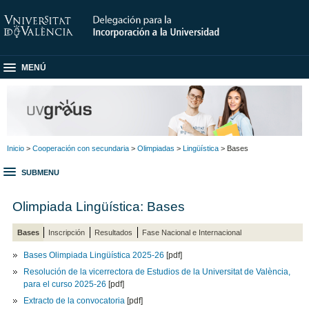
MENÚ
Inicio
>
Cooperación con secundaria
>
Olimpiadas
>
Lingüística
> Bases
SUBMENU
Olimpiada Lingüística: Bases
Bases
Inscripción
Resultados
Fase Nacional e Internacional
Bases Olimpiada Lingüística 2025-26
[pdf]
Resolución de la vicerrectora de Estudios de la Universitat de València,
para el curso 2025-26
[pdf]
Extracto de la convocatoria
[pdf]