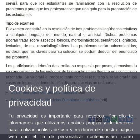
servirá para que los estudiantes se familiaricen con la resolución de
problemas y para que los profesores tengan una guía para la preparación de
los estudiantes.
Tipo de examen
El examen consistirá en la resolución de tres problemas lingüísticos relativos
a cualquier lenguaje del mundo, natural o artificial. Dichos problemas
podrán tratar sobre aspectos fónicos, morfosintácticos, semánticos, gráficos,
textuales, de uso o sociolingüísticos. Los problemas serán autocontenidos,
es decir, que las claves para su solución se podrán deducir del enunciado
del problema.
Los participantes deberán desarrollar su respuesta por pasos, demostrando
su conocimiento de los métodos de la disciplina para llegar a una conclusión
razonada. Se valorará el proceso tanto como el resultado y se valorarán los
casos en los que la demostración discurra por vías no ordinarias.
Cookies y política de
Dosier ejercicios Olimpiada Lingüística
[pdf]
privacidad
Solucionario dosier ejercicios Olimpiada Lingüística
[pdf]
Tu privacidad es importante para nosotros. Por ello te
informamos que utilizamos cookies propias y de terceros
para realizar análisis de uso y medición de nuestra página
web con el fin de personalizar contenidos,así como