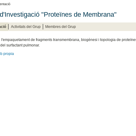
entació
d'Investigació "Proteïnes de Membrana"
ació
Activitats del Grup
Membres del Grup
e l'empaquetament de fragments transmembrana, biogènesi i topologia de proteïnes d
 del surfactant pulmonar.
b propia