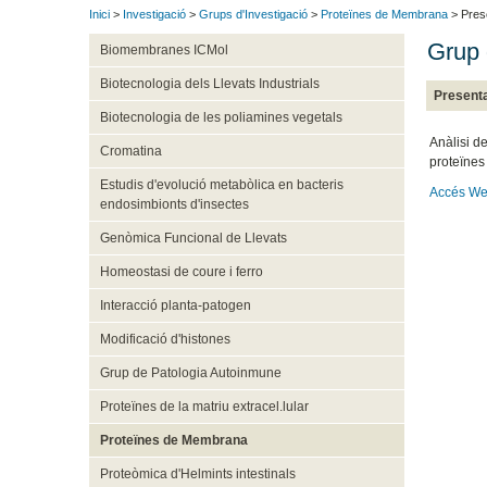
Inici
>
Investigació
>
Grups d'Investigació
>
Proteïnes de Membrana
> Pres
Grup 
Biomembranes ICMol
Biotecnologia dels Llevats Industrials
Present
Biotecnologia de les poliamines vegetals
Anàlisi d
Cromatina
proteïnes
Estudis d'evolució metabòlica en bacteris
Accés We
endosimbionts d'insectes
Genòmica Funcional de Llevats
Homeostasi de coure i ferro
Interacció planta-patogen
Modificació d'histones
Grup de Patologia Autoinmune
Proteïnes de la matriu extracel.lular
Proteïnes de Membrana
Proteòmica d'Helmints intestinals