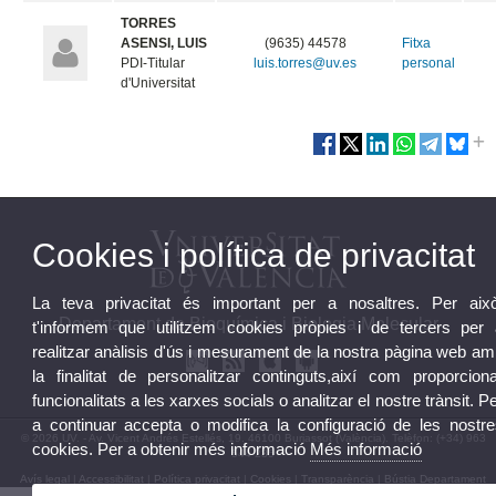
TORRES
ASENSI, LUIS
(9635) 44578
Fitxa
PDI-Titular
luis.torres@uv.es
personal
d'Universitat
Cookies i política de privacitat
La teva privacitat és important per a nosaltres. Per això
Departament de Bioquímica i Biologia Molecular
t'informem que utilitzem cookies pròpies i de tercers per 
realitzar anàlisis d'ús i mesurament de la nostra pàgina web a
la finalitat de personalitzar continguts,així com proporciona
funcionalitats a les xarxes socials o analitzar el nostre trànsit. P
a continuar accepta o modifica la configuració de les nostre
© 2026 UV. - Av. Vicent Andrés Estellés, 19. 46100 Burjassot (València). Telèfon: (+34) 963
cookies. Per a obtenir més informació
Més informació
544 235
Avís legal
|
Accessibilitat
|
Política privacitat
|
Cookies
|
Transparència
|
Bústia Departament