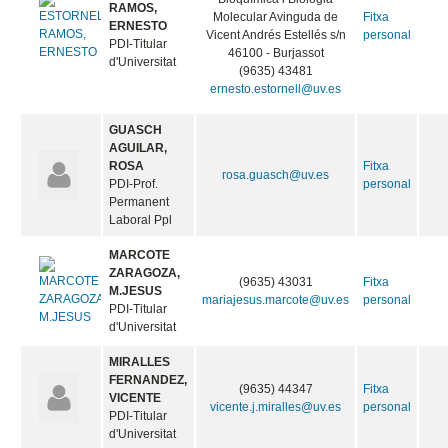
RAMOS,
Molecular Avinguda de
Fitxa
ERNESTO
Vicent Andrés Estellés s/n
personal
PDI-Titular
46100 - Burjassot
d'Universitat
(9635) 43481
ernesto.estornell@uv.es
GUASCH
AGUILAR,
ROSA
Fitxa
rosa.guasch@uv.es
PDI-Prof.
personal
Permanent
Laboral Ppl
MARCOTE
ZARAGOZA,
(9635) 43031
Fitxa
M.JESUS
mariajesus.marcote@uv.es
personal
PDI-Titular
d'Universitat
MIRALLES
FERNANDEZ,
(9635) 44347
Fitxa
VICENTE
vicente.j.miralles@uv.es
personal
PDI-Titular
d'Universitat