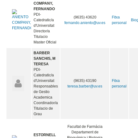
COMPANY,
FERNANDO
PDI-
(9635) 43620
Fitxa
Catedratic/a
Biog
fernando.aniento@uv.es
personal
d'Universitat
Director/a
Titulacio
Master Oficial
BARBER
SANCHIS, M
TERESA
PDI-
Catedratic/a
d'Universitat
(9635) 43190
Fitxa
Responsables
teresa.barber@uv.es
personal
de Gestio
Academica
Coordinador/a
Titulacio de
Grau
Facultat de Farmàcia
Departament de
ESTORNELL
Bioquímica i Biologia