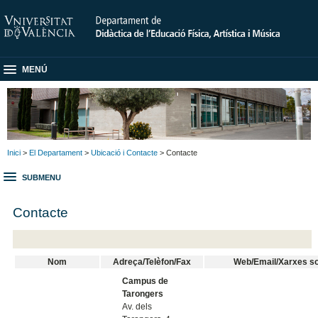
MENÚ
Inici
>
El Departament
>
Ubicació i Contacte
> Contacte
SUBMENU
Contacte
Nom
Adreça/Telèfon/Fax
Web/Email/Xarxes so
Campus de
Tarongers
Av. dels