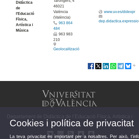
Tarongers, 4
Didàctica
46021
de
València
www.uv.es/didexpr
l’Educació
(València)
Física,
dep.didactica.expressi
963 864
Artística i
484
Música
963 983
210
Geolocalització
Departament de Didàctica de l’Educació Física, Artística i
Cookies i política de privacitat
Música
La teva privacitat és important per a nosaltres. Per això, t'i