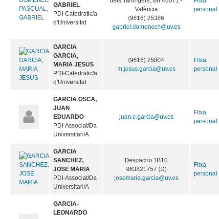
dels Tarongers, s/n 46071 -
Fitxa
GABRIEL
València
personal
PDI-Catedratic/a
(9616) 25386
d'Universitat
gabriel.domenech@uv.es
GARCIA
GARCIA,
(9616) 25004
Fitxa
MARIA JESUS
m.jesus.garcia@uv.es
personal
PDI-Catedratic/a
d'Universitat
GARCIA OSCA,
JUAN
Fitxa
EDUARDO
juan.e.garcia@uv.es
personal
PDI-Associat/Da
Universitari/A
GARCIA
SANCHEZ,
Despacho 1B10
Fitxa
JOSE MARIA
963821757 (D)
personal
PDI-Associat/Da
josemaria.garcia@uv.es
Universitari/A
GARCIA-
LEONARDO