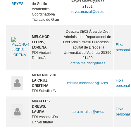
Reyes.Marzal@uv.es
de Gestio
21861
Academica
reyes.marzal@uv.es
Coordinador/a
Titulacio de Grau
Despatx 3E02 Àrea de Dret
MELCHOR
Administratiu Departament de
LLOPIS,
Dret Administratiu i Processal -
Fitxa
LORENA
Facultat de Dret de la
personal
PDI-Ajudant
Universitat de València 25396
Doctor/A
21430
lorena.melchor@uv.es
MENENDEZ DE
LA CRUZ,
Fitxa
cristina.menendez@uv.es
CRISTINA
personal
PDI-Substitut/A
MIRALLES
DREWS,
Fitxa
LAURA
laura.miralles@uv.es
personal
PDI-Associat/Da
Universitari/A