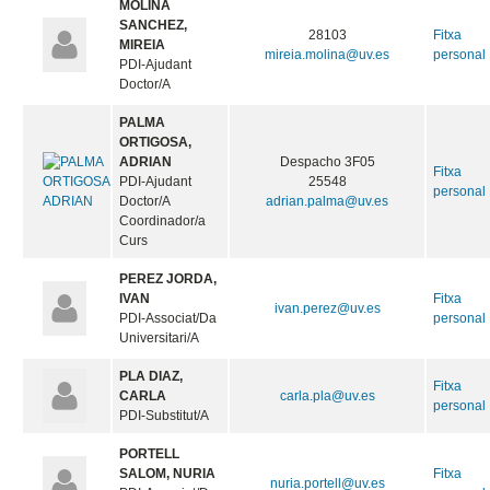
MOLINA
SANCHEZ,
28103
Fitxa
MIREIA
mireia.molina@uv.es
personal
PDI-Ajudant
Doctor/A
PALMA
ORTIGOSA,
ADRIAN
Despacho 3F05
Fitxa
PDI-Ajudant
25548
personal
Doctor/A
adrian.palma@uv.es
Coordinador/a
Curs
PEREZ JORDA,
IVAN
Fitxa
ivan.perez@uv.es
PDI-Associat/Da
personal
Universitari/A
PLA DIAZ,
Fitxa
CARLA
carla.pla@uv.es
personal
PDI-Substitut/A
PORTELL
SALOM, NURIA
Fitxa
nuria.portell@uv.es