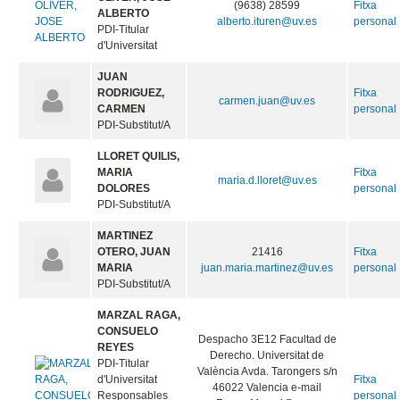
(9638) 28599
Fitxa
ALBERTO
alberto.ituren@uv.es
personal
PDI-Titular
d'Universitat
JUAN
RODRIGUEZ,
Fitxa
carmen.juan@uv.es
CARMEN
personal
PDI-Substitut/A
LLORET QUILIS,
MARIA
Fitxa
maria.d.lloret@uv.es
DOLORES
personal
PDI-Substitut/A
MARTINEZ
OTERO, JUAN
21416
Fitxa
MARIA
juan.maria.martinez@uv.es
personal
PDI-Substitut/A
MARZAL RAGA,
CONSUELO
Despacho 3E12 Facultad de
REYES
Derecho. Universitat de
PDI-Titular
València Avda. Tarongers s/n
d'Universitat
Fitxa
46022 Valencia e-mail
Responsables
personal