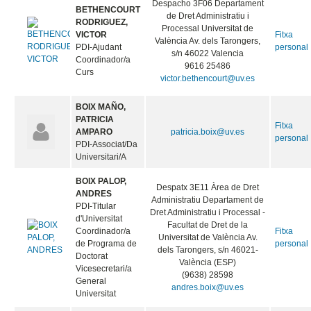
Despacho 3F06 Departament
BETHENCOURT
de Dret Administratiu i
RODRIGUEZ,
Processal Universitat de
VICTOR
Fitxa
València Av. dels Tarongers,
PDI-Ajudant
personal
s/n 46022 Valencia
Coordinador/a
9616 25486
Curs
victor.bethencourt@uv.es
BOIX MAÑO,
PATRICIA
Fitxa
AMPARO
patricia.boix@uv.es
personal
PDI-Associat/Da
Universitari/A
BOIX PALOP,
Despatx 3E11 Àrea de Dret
ANDRES
Administratiu Departament de
PDI-Titular
Dret Administratiu i Processal -
d'Universitat
Facultat de Dret de la
Coordinador/a
Fitxa
Universitat de València Av.
de Programa de
personal
dels Tarongers, s/n 46021-
Doctorat
València (ESP)
Vicesecretari/a
(9638) 28598
General
andres.boix@uv.es
Universitat