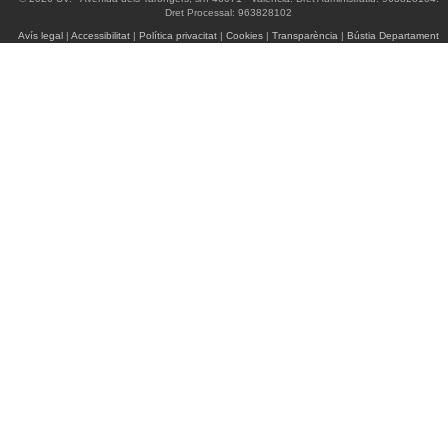
Dret Processal: 963828102
Avís legal
|
Accessibilitat
|
Política privacitat
|
Cookies
|
Transparència
|
Bústia Departament