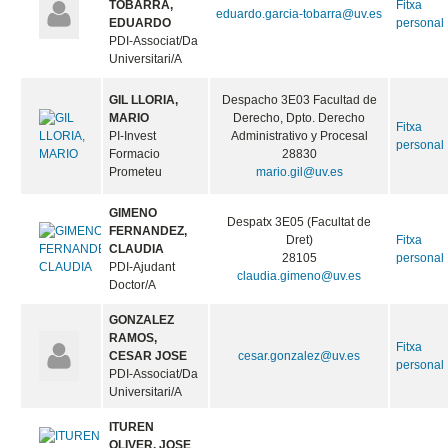
TOBARRA,
Fitxa
eduardo.garcia-tobarra@uv.es
EDUARDO
personal
PDI-Associat/Da
Universitari/A
GIL LLORIA,
Despacho 3E03 Facultad de
MARIO
Derecho, Dpto. Derecho
Fitxa
PI-Invest
Administrativo y Procesal
personal
Formacio
28830
Prometeu
mario.gil@uv.es
GIMENO
Despatx 3E05 (Facultat de
FERNANDEZ,
Dret)
Fitxa
CLAUDIA
28105
personal
PDI-Ajudant
claudia.gimeno@uv.es
Doctor/A
GONZALEZ
RAMOS,
Fitxa
CESAR JOSE
cesar.gonzalez@uv.es
personal
PDI-Associat/Da
Universitari/A
ITUREN
OLIVER, JOSE