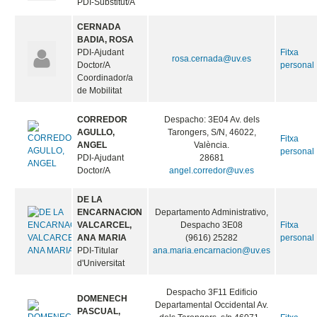
PDI-Substitut/A
CERNADA
BADIA, ROSA
PDI-Ajudant
Fitxa
rosa.cernada@uv.es
Doctor/A
personal
Coordinador/a
de Mobilitat
CORREDOR
Despacho: 3E04 Av. dels
AGULLO,
Tarongers, S/N, 46022,
Fitxa
ANGEL
València.
personal
PDI-Ajudant
28681
Doctor/A
angel.corredor@uv.es
DE LA
ENCARNACION
Departamento Administrativo,
VALCARCEL,
Despacho 3E08
Fitxa
ANA MARIA
(9616) 25282
personal
PDI-Titular
ana.maria.encarnacion@uv.es
d'Universitat
Despacho 3F11 Edificio
DOMENECH
Departamental Occidental Av.
PASCUAL,