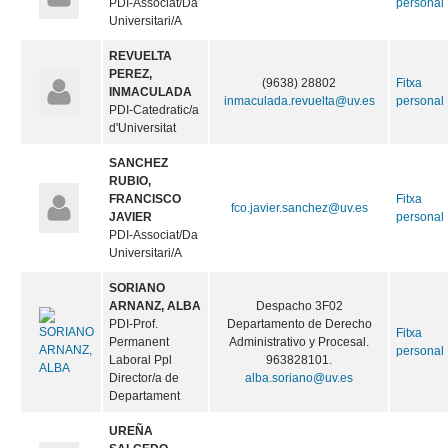
PDI-Associat/Da
personal
Universitari/A
REVUELTA
PEREZ,
(9638) 28802
Fitxa
INMACULADA
inmaculada.revuelta@uv.es
personal
PDI-Catedratic/a
d'Universitat
SANCHEZ
RUBIO,
FRANCISCO
Fitxa
fco.javier.sanchez@uv.es
JAVIER
personal
PDI-Associat/Da
Universitari/A
SORIANO
ARNANZ, ALBA
Despacho 3F02
PDI-Prof.
Departamento de Derecho
Fitxa
Permanent
Administrativo y Procesal.
personal
Laboral Ppl
963828101.
Director/a de
alba.soriano@uv.es
Departament
UREÑA