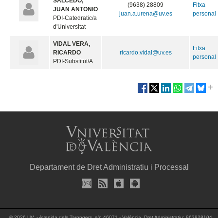
SALCEDO,
(9638) 28809
Fitxa
JUAN ANTONIO
juan.a.urena@uv.es
personal
PDI-Catedratic/a
d'Universitat
VIDAL VERA,
Fitxa
RICARDO
ricardo.vidal@uv.es
personal
PDI-Substitut/A
Departament de Dret Administratiu i Processal
© 2026 UV. - Avenida dels Tarongers, s/n 46071 - València. Dret Administratiu: 963828104.