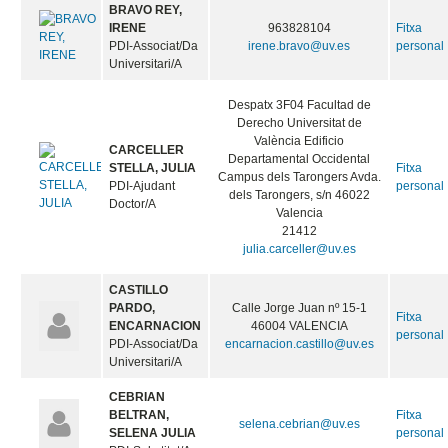
BRAVO REY,
IRENE
963828104
Fitxa
PDI-Associat/Da
irene.bravo@uv.es
personal
Universitari/A
Despatx 3F04 Facultad de
Derecho Universitat de
València Edificio
CARCELLER
Departamental Occidental
STELLA, JULIA
Fitxa
Campus dels Tarongers Avda.
PDI-Ajudant
personal
dels Tarongers, s/n 46022
Doctor/A
Valencia
21412
julia.carceller@uv.es
CASTILLO
PARDO,
Calle Jorge Juan nº 15-1
Fitxa
ENCARNACION
46004 VALENCIA
personal
PDI-Associat/Da
encarnacion.castillo@uv.es
Universitari/A
CEBRIAN
BELTRAN,
Fitxa
selena.cebrian@uv.es
SELENA JULIA
personal