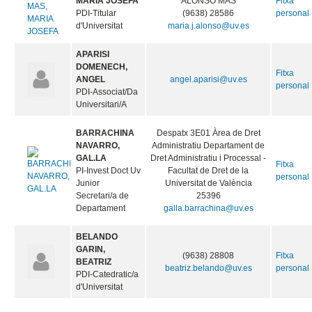
MARIA JOSEFA
ALONSO MAS
Fitxa
PDI-Titular
(9638) 28586
personal
d'Universitat
maria.j.alonso@uv.es
APARISI
DOMENECH,
Fitxa
ANGEL
angel.aparisi@uv.es
personal
PDI-Associat/Da
Universitari/A
BARRACHINA
Despatx 3E01 Àrea de Dret
NAVARRO,
Administratiu Departament de
GAL.LA
Dret Administratiu i Processal -
Fitxa
PI-Invest Doct Uv
Facultat de Dret de la
personal
Junior
Universitat de València
Secretari/a de
25396
Departament
galla.barrachina@uv.es
BELANDO
GARIN,
(9638) 28808
Fitxa
BEATRIZ
beatriz.belando@uv.es
personal
PDI-Catedratic/a
d'Universitat