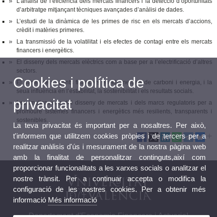
L’anàlisi de l’eficiència dels mercats financers i la detecció d’oportunitats
d’arbitratge mitjançant tècniques avançades d’anàlisi de dades.
L’estudi de la dinàmica de les primes de risc en els mercats d’accions,
crèdit i matèries primeres.
La transmissió de la volatilitat i els efectes de contagi entre els mercats
financers i energètics.
El disseny dels mercats elèctrics com a base per a l’electrificació d’altres
sectors.
Cookies i política de
El paper dels agents financers en els mercats de carboni i energia, i la
seua influència en l’estabilitat, la sostenibilitat i els resultats socials.
privacitat
Les implicacions del disseny de mercats i dels marcs regulatoris per a
promoure sistemes financers i energètics més resilients, transparents i
sostenibles.
La teva privacitat és important per a nosaltres. Per això,
t'informem que utilitzem cookies pròpies i de tercers per a
realitzar anàlisis d'ús i mesurament de la nostra pàgina web
amb la finalitat de personalitzar continguts,així com
proporcionar funcionalitats a les xarxes socials o analitzar el
nostre trànsit. Per a continuar accepta o modifica la
configuració de les nostres cookies. Per a obtenir més
informació
Més informació
Departament d'Economia Financera i Actuarial