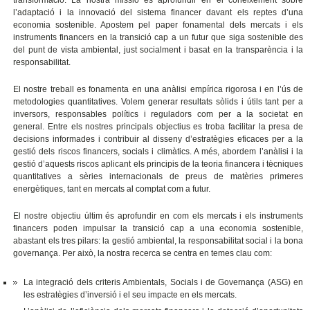
transformació. La nostra missió és aprofundir en el coneixement sobre
l’adaptació i la innovació del sistema financer davant els reptes d’una
economia sostenible. Apostem pel paper fonamental dels mercats i els
instruments financers en la transició cap a un futur que siga sostenible des
del punt de vista ambiental, just socialment i basat en la transparència i la
responsabilitat.
El nostre treball es fonamenta en una anàlisi empírica rigorosa i en l’ús de
metodologies quantitatives. Volem generar resultats sòlids i útils tant per a
inversors, responsables polítics i reguladors com per a la societat en
general. Entre els nostres principals objectius es troba facilitar la presa de
decisions informades i contribuir al disseny d’estratègies eficaces per a la
gestió dels riscos financers, socials i climàtics. A més, abordem l’anàlisi i la
gestió d’aquests riscos aplicant els principis de la teoria financera i tècniques
quantitatives a sèries internacionals de preus de matèries primeres
energètiques, tant en mercats al comptat com a futur.
El nostre objectiu últim és aprofundir en com els mercats i els instruments
financers poden impulsar la transició cap a una economia sostenible,
abastant els tres pilars: la gestió ambiental, la responsabilitat social i la bona
governança. Per això, la nostra recerca se centra en temes clau com:
La integració dels criteris Ambientals, Socials i de Governança (ASG) en
les estratègies d’inversió i el seu impacte en els mercats.