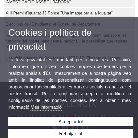
INVESTIGACIÓ ASSEGURADORA”
XIII Premi d'Igualtat JJ Ponce "Una imatge per a la Igualtat"
Eleccions de l'Estudiantat al Consell de Departament
Cookies i política de
Responsables del Banc d'Espanya impartixen un seminari sobre les
funcions del nostre banc central nacional i la possibilitat que registre
privacitat
pèrdues
Una visió pràctica de Solvència II i IFRS 17. El paper de l'actuari.
La teva privacitat és important per a nosaltres. Per això,
t'informem que utilitzem cookies pròpies i de tercers per a
realitzar anàlisis d'ús i mesurament de la nostra pàgina web
amb la finalitat de personalitzar continguts,així com
proporcionar funcionalitats a les xarxes socials o analitzar el
nostre trànsit. Per a continuar accepta o modifica la
configuració de les nostres cookies. Per a obtenir més
informació
Més informació
Departament d'Economia Financera i Actuarial
Acceptar tot
Rebutjar tot