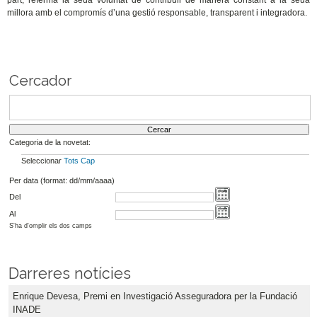
millora amb el compromís d’una gestió responsable, transparent i integradora.
Cercador
Categoria de la novetat:
Seleccionar
Tots
Cap
Per data (format: dd/mm/aaaa)
Del
Al
S'ha d'omplir els dos camps
Darreres notícies
Enrique Devesa, Premi en Investigació Asseguradora per la Fundació
INADE