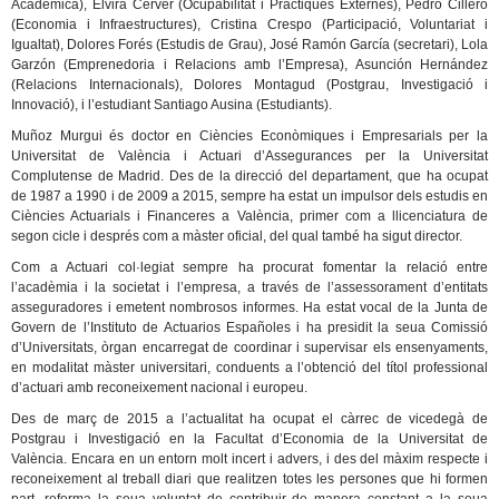
Acadèmica), Elvira Cerver (Ocupabilitat i Pràctiques Externes), Pedro Cillero
(Economia i Infraestructures), Cristina Crespo (Participació, Voluntariat i
Igualtat), Dolores Forés (Estudis de Grau), José Ramón García (secretari), Lola
Garzón (Emprenedoria i Relacions amb l’Empresa), Asunción Hernández
(Relacions Internacionals), Dolores Montagud (Postgrau, Investigació i
Innovació), i l’estudiant Santiago Ausina (Estudiants).
Muñoz Murgui és doctor en Ciències Econòmiques i Empresarials per la
Universitat de València i Actuari d’Assegurances per la Universitat
Complutense de Madrid. Des de la direcció del departament, que ha ocupat
de 1987 a 1990 i de 2009 a 2015, sempre ha estat un impulsor dels estudis en
Ciències Actuarials i Financeres a València, primer com a llicenciatura de
segon cicle i després com a màster oficial, del qual també ha sigut director.
Com a Actuari col·legiat sempre ha procurat fomentar la relació entre
l’acadèmia i la societat i l’empresa, a través de l’assessorament d’entitats
asseguradores i emetent nombrosos informes. Ha estat vocal de la Junta de
Govern de l’Instituto de Actuarios Españoles i ha presidit la seua Comissió
d’Universitats, òrgan encarregat de coordinar i supervisar els ensenyaments,
en modalitat màster universitari, conduents a l’obtenció del títol professional
d’actuari amb reconeixement nacional i europeu.
Des de març de 2015 a l’actualitat ha ocupat el càrrec de vicedegà de
Postgrau i Investigació en la Facultat d’Economia de la Universitat de
València. Encara en un entorn molt incert i advers, i des del màxim respecte i
reconeixement al treball diari que realitzen totes les persones que hi formen
part, referma la seua voluntat de contribuir de manera constant a la seua