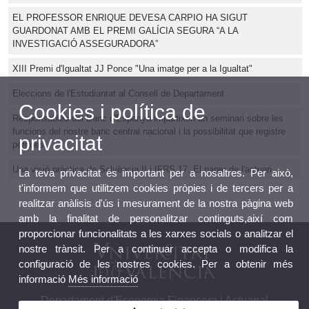
EL PROFESSOR ENRIQUE DEVESA CARPIO HA SIGUT
GUARDONAT AMB EL PREMI GALÍCIA SEGURA “A LA
INVESTIGACIÓ ASSEGURADORA”
XIII Premi d'Igualtat JJ Ponce "Una imatge per a la Igualtat"
Eleccions de l'Estudiantat al Consell de Departament
Cookies i política de
Responsables del Banc d'Espanya impartixen un seminari sobre les
funcions del nostre banc central nacional i la possibilitat que registre
privacitat
pèrdues
Una visió pràctica de Solvència II i IFRS 17. El paper de l'actuari.
La teva privacitat és important per a nosaltres. Per això,
t'informem que utilitzem cookies pròpies i de tercers per a
realitzar anàlisis d'ús i mesurament de la nostra pàgina web
amb la finalitat de personalitzar continguts,així com
proporcionar funcionalitats a les xarxes socials o analitzar el
nostre trànsit. Per a continuar accepta o modifica la
configuració de les nostres cookies. Per a obtenir més
informació
Més informació
Departament d'Economia Financera i Actuarial