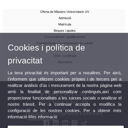
Oferta de Màsters Universitaris UV
Admissió
Matrícula
Beques i ajudes
Convocatòries i qualificacions
Transferència i reconeixement de crèdits
Cookies i política de
Treball fi de màster
Títols i certificats
privacitat
Normativa
La teva privacitat és important per a nosaltres. Per això,
t'informem que utilitzem cookies pròpies i de tercers per a
realitzar anàlisis d'ús i mesurament de la nostra pàgina web
amb la finalitat de personalitzar continguts,així com
proporcionar funcionalitats a les xarxes socials o analitzar el
nostre trànsit. Per a continuar accepta o modifica la
configuració de les nostres cookies. Per a obtenir més
Departament d'Enginyeria Electrònica
informació
Més informació