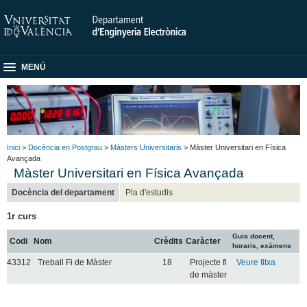
MENÚ
Inici
>
Docència en Postgrau
>
Màsters Universitaris
> Màster Universitari en Física
Avançada
Màster Universitari en Física Avançada
Docència del departament
Pla d'estudis
1r curs
Guia docent,
Codi
Nom
Crèdits
Caràcter
horaris, exàmens
43312
Treball Fi de Màster
18
Projecte fi
Veure fitxa
de màster