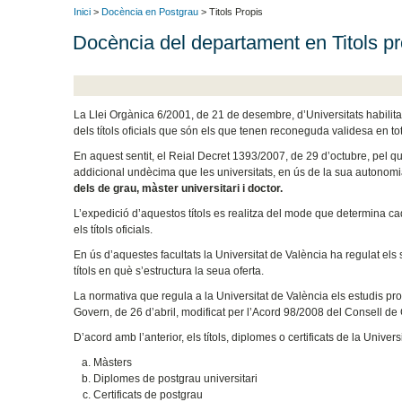
Inici
>
Docència en Postgrau
> Titols Propis
Docència del departament en Titols p
La Llei Orgànica 6/2001, de 21 de desembre, d’Universitats habilita 
dels títols oficials que són els que tenen reconeguda validesa en tot el
En aquest sentit, el Reial Decret 1393/2007, de 29 d’octubre, pel qu
addicional undècima que les universitats, en ús de la sua autonom
dels de grau, màster universitari i doctor.
L’expedició d’aquestos títols es realitza del mode que determina c
els títols oficials.
En ús d’aquestes facultats la Universitat de València ha regulat els s
títols en què s’estructura la seua oferta.
La normativa que regula a la Universitat de València els estudis pr
Govern, de 26 d’abril, modificat per l’Acord 98/2008 del Consell de
D’acord amb l’anterior, els títols, diplomes o certificats de la Univ
Màsters
Diplomes de postgrau universitari
Certificats de postgrau