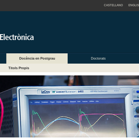
CASTELLANO
ENGLI
Docència en Postgrau
Doctorats
Titols Propis