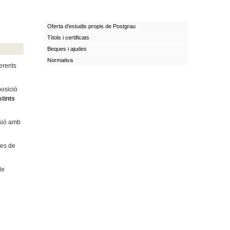
Oferta d'estudis propis de Postgrau
Títols i certificats
Beques i ajudes
Normativa
ferents
posició
stints
usió amb
ies de
de