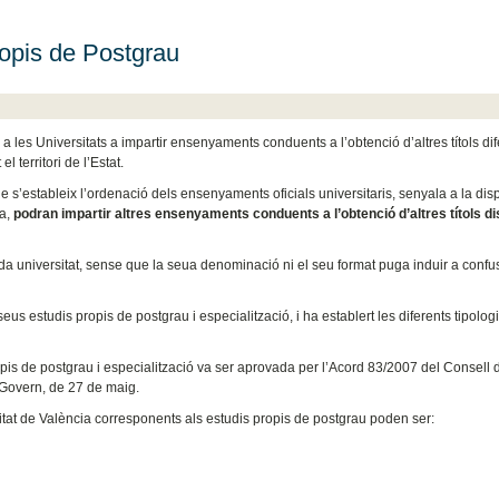
ropis de Postgrau
a les Universitats a impartir ensenyaments conduents a l’obtenció d’altres títols di
 territori de l’Estat.
e s’estableix l’ordenació dels ensenyaments oficials universitaris, senyala a la dis
ia,
podran impartir altres ensenyaments conduents a l’obtenció d’altres títols di
ada universitat, sense que la seua denominació ni el seu format puga induir a conf
eus estudis propis de postgrau i especialització, i ha establert les diferents tipolog
opis de postgrau i especialització va ser aprovada per l’Acord 83/2007 del Consell 
 Govern, de 27 de maig.
ersitat de València corresponents als estudis propis de postgrau poden ser: