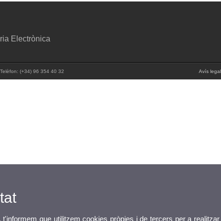
ia Electrònica
 Telèfon: (+34) 96 354 40 32
Avís legal
tat
, t'informem que utilitzem cookies pròpies i de tercers per a realitzar