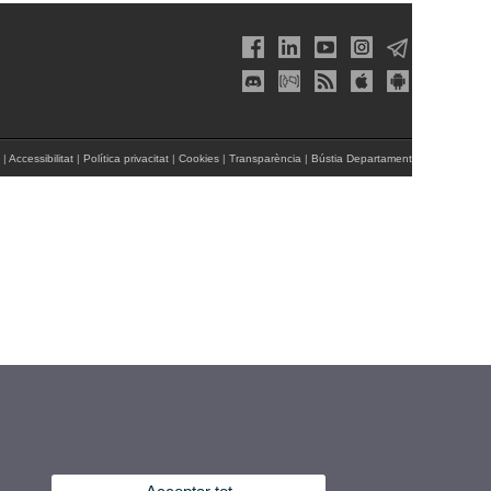
|
Accessibilitat
|
Política privacitat
|
Cookies
|
Transparència
|
Bústia Departament