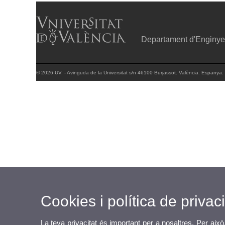
Departament d'Enginyer
© 2026 UV. - Avinguda de la Universitat s/n 46100 Burjassot. València. Espanya.
Cookies i política de privaci
La teva privacitat és important per a nosaltres. Per això