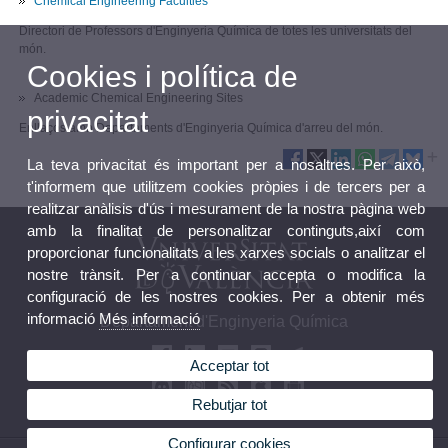
Chemical Engineering Faculties
Directori de Professors d'Enginyeria Química de totes les universitats del
món.
Cookies i política de
Academic Chemical Engineering Sites
privacitat
Enllaços amb Departaments d'Enginyeria Química d'arreu del món.
La teva privacitat és important per a nosaltres. Per això,
t'informem que utilitzem cookies pròpies i de tercers per a
realitzar anàlisis d'ús i mesurament de la nostra pàgina web
amb la finalitat de personalitzar continguts,així com
proporcionar funcionalitats a les xarxes socials o analitzar el
nostre trànsit. Per a continuar accepta o modifica la
configuració de les nostres cookies. Per a obtenir més
informació
Més informació
Departament d'Enginyeria Química
Acceptar tot
Rebutjar tot
Configurar cookies