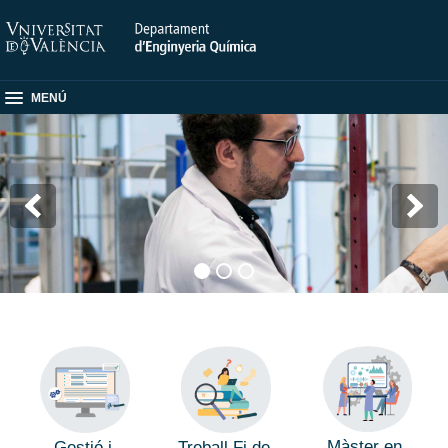
MENÚ
Màster en
Gestió i
Treball Fi de