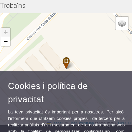
Troba'ns
+
−
Cookies i política de
privacitat
La teva privacitat és important per a nosaltres. Per això,
t'informem que utilitzem cookies pròpies i de tercers per a
Leaflet
|
©
OpenStreetMap
contributors ©
CARTO
realitzar anàlisis d'ús i mesurament de la nostra pàgina web
amb la finalitat de personalitzar continguts,així com