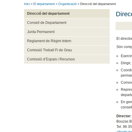
Inici
>
El departament
>
Organització
> Direcció del departament
Direc
Direcció del departament
Consell de Departament
Junta Permanent
El directo
Reglament de Règim Intern
Són compe
Comissió Treball Fi de Grau
Exerci
Comissió d’Espais i Recursos
Dirigir
Coordin
perman
Convoc
Represe
depart
En gene
consell
Director
Bouzas Bl
Tel. 96 3
alberto.