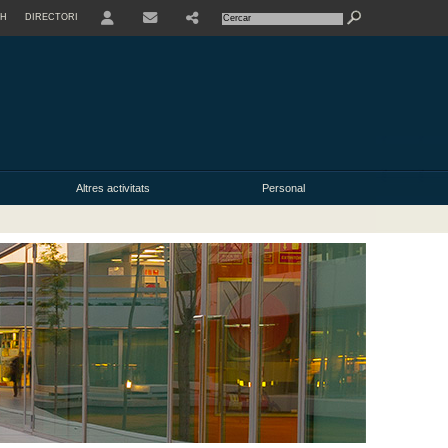
SH
DIRECTORI
USER
Altres activitats
Personal