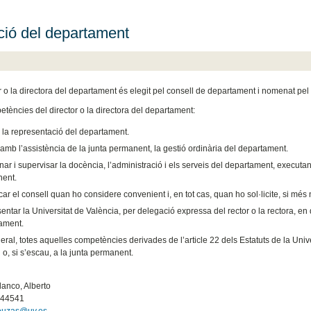
ció del departament
r o la directora del departament és elegit pel consell de departament i nomenat pel r
tències del director o la directora del departament:
r la representació del departament.
, amb l’assistència de la junta permanent, la gestió ordinària del departament.
ar i supervisar la docència, l’administració i els serveis del departament, executant i
ent.
ar el consell quan ho considere convenient i, en tot cas, quan ho sol·licite, si m
ntar la Universitat de València, per delegació expressa del rector o la rectora, en 
ament.
ral, totes aquelles competències derivades de l’article 22 dels Estatuts de la Univ
 o, si s’escau, a la junta permanent.
:
anco, Alberto
544541
bouzas@uv.es