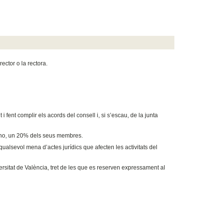
ector o la rectora.
 fent complir els acords del consell i, si s’escau, de la junta
és no, un 20% dels seus membres.
qualsevol mena d’actes jurídics que afecten les activitats del
ersitat de València, tret de les que es reserven expressament al