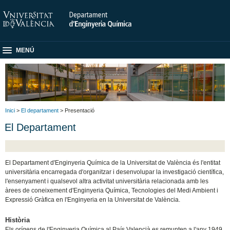
MENÚ
Inici
>
El departament
> Presentació
El Departament
El Departament d'Enginyeria Química de la Universitat de València és l'entitat
universitària encarregada d'organitzar i desenvolupar la investigació científica,
l'ensenyament i qualsevol altra activitat universitària relacionada amb les
àrees de coneixement d'Enginyeria Química, Tecnologies del Medi Ambient i
Expressió Gràfica en l'Enginyeria en la Universitat de València.
Història
Els orígens de l'Enginyeria Química al País Valencià es remunten a l'any 1949