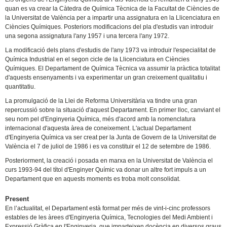
quan es va crear la Càtedra de Química Tècnica de la Facultat de Ciències de
la Universitat de València per a impartir una assignatura en la Llicenciatura en
Ciències Químiques. Posteriors modificacions del pla d'estudis van introduir
una segona assignatura l'any 1957 i una tercera l'any 1972.
La modificació dels plans d'estudis de l'any 1973 va introduir l'especialitat de
Química Industrial en el segon cicle de la Llicenciatura en Ciències
Químiques. El Departament de Química Tècnica va assumir la pràctica totalitat
d'aquests ensenyaments i va experimentar un gran creixement qualitatiu i
quantitatiu.
La promulgació de la Llei de Reforma Universitària va tindre una gran
repercussió sobre la situació d'aquest Departament. En primer lloc, canviant el
seu nom pel d'Enginyeria Química, més d'acord amb la nomenclatura
internacional d'aquesta àrea de coneixement. L'actual Departament
d'Enginyeria Química va ser creat per la Junta de Govern de la Universitat de
València el 7 de juliol de 1986 i es va constituir el 12 de setembre de 1986.
Posteriorment, la creació i posada en marxa en la Universitat de València el
curs 1993-94 del títol d'Enginyer Químic va donar un altre fort impuls a un
Departament que en aquests moments es troba molt consolidat.
Present
En l’actualitat, el Departament està format per més de vint-i-cinc professors
estables de les àrees d'Enginyeria Química, Tecnologies del Medi Ambient i
Expressió Gràfica en l'Enginyeria, que imparteixen docència en diversos graus