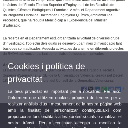
i màsters de l’Escola Tècnica Superior d'Enginyeria i de les Facultats de
Química, Ciències Biològiques, i Farmàcia. A més, el Departament organitza
un Programa Oficial de Doctorat en Enginyeria Química, Ambiental i de
Processos, que ha rebut la Menció cap a l’Excel•lència del Ministeri
d’Educació.
La recerca en el Departament està organitzada al voltant de diversos grups
d’investigació, l’objectiu dels quals és desenvolupar línies d’investigació tant
bàsiques com aplicades. Aquesta activitat es du a terme en diferents projectes
de R+D+I subvencionats tant per entitats públiques com privades
Cookies i política de
Adscripció
El Departament d'Enginyeria Química es troba adscrit a l'Escola Tècnica
Superior d'Enginyeria (ETSE) de la Universitat de València, creada pel Decret
privacitat
186/2003, de 19 de setembre, del Consell de la Generalitat Valenciana.
La teva privacitat és important per a nosaltres. Per això,
t'informem que utilitzem cookies pròpies i de tercers per a
realitzar anàlisis d'ús i mesurament de la nostra pàgina web
amb la finalitat de personalitzar continguts,així com
proporcionar funcionalitats a les xarxes socials o analitzar el
nostre trànsit. Per a continuar accepta o modifica la