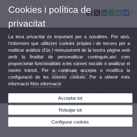
Cookies i política de
privacitat
La teva privacitat és important per a nosaltres. Per això,
t'informem que utilitzem cookies pròpies i de tercers per a
realitzar anàlisis d'ús i mesurament de la nostra pàgina web
amb la finalitat de personalitzar continguts,així com
Departament de Filologia Anglesa i Alemanya
proporcionar funcionalitats a les xarxes socials o analitzar el
nostre trànsit. Per a continuar accepta o modifica la
configuració de les nostres cookies. Per a obtenir més
informació
Més informació
© 2026 UV. - Av. Blasco Ibáñez, 32 46010 València.Telèfon: (+34) 96 386 42 62
Acceptar tot
Avís legal
|
Accessibilitat
|
Política privacitat
|
Cookies
|
Transparència
|
Bústia Departament
Rebutjar tot
Configurar cookies