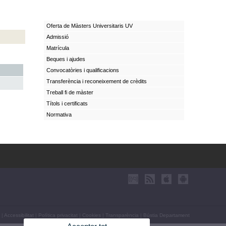
Oferta de Màsters Universitaris UV
Admissió
Matrícula
Beques i ajudes
Convocatòries i qualificacions
Transferència i reconeixement de crèdits
Treball fi de màster
Títols i certificats
Normativa
|
Accessibilitat
|
Política privacitat
|
Cookies
|
Transparència
|
Bústia Departament