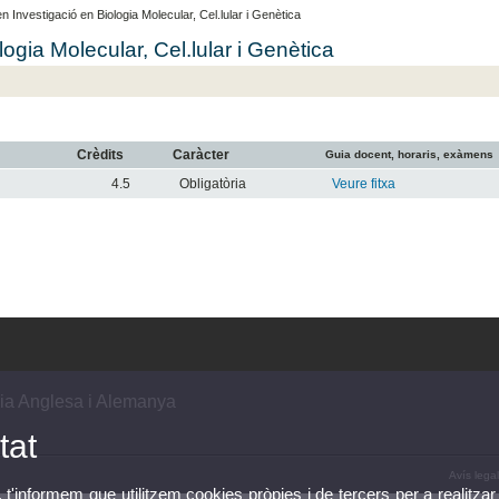
n Investigació en Biologia Molecular, Cel.lular i Genètica
logia Molecular, Cel.lular i Genètica
Crèdits
Caràcter
Guia docent, horaris, exàmens
4.5
Obligatòria
Veure fitxa
ia Anglesa i Alemanya
tat
Avís legal
, t'informem que utilitzem cookies pròpies i de tercers per a realitzar