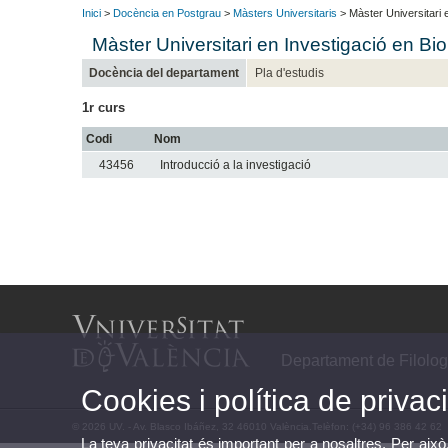
Inici
>
Docència en Postgrau
>
Màsters Universitaris
> Màster Universitari e
Màster Universitari en Investigació en Bio
Docència del departament
Pla d'estudis
1r curs
Codi
Nom
43456
Introducció a la investigació
Departament de Filolog
Cookies i política de privaci
© 2026 UV. - Av. Blasco Ibáñez, 32 46010 València.Telèfon: (+34) 96 386 42 62
La teva privacitat és important per a nosaltres. Per això