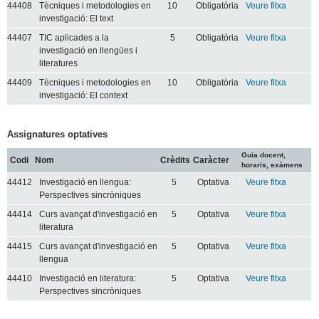
44408
Tècniques i metodologies en
10
Obligatòria
Veure fitxa
investigació: El text
44407
TIC aplicades a la
5
Obligatòria
Veure fitxa
investigació en llengües i
literatures
44409
Tècniques i metodologies en
10
Obligatòria
Veure fitxa
investigació: El context
Assignatures optatives
Guia docent,
Codi
Nom
Crèdits
Caràcter
horaris, exàmens
44412
Investigació en llengua:
5
Optativa
Veure fitxa
Perspectives sincròniques
44414
Curs avançat d'investigació en
5
Optativa
Veure fitxa
literatura
44415
Curs avançat d'investigació en
5
Optativa
Veure fitxa
llengua
44410
Investigació en literatura:
5
Optativa
Veure fitxa
Perspectives sincròniques