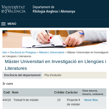
MENÚ
Inici
>
Docència en Postgrau
>
Màsters Universitaris
> Màster Universitari en Investigació
en Llengües i Literatures
Màster Universitari en Investigació en Llengües i
Literatures
Docència del departament
Pla d'estudis
1r curs
Guia docent,
Codi
Nom
Crèdits
Caràcter
horaris, exàmens
44416
Treball fi de màster
15
Projecte fi
Veure fitxa
de màster