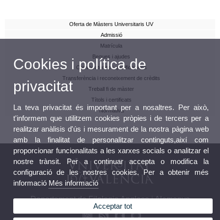
Oferta de Màsters Universitaris UV
Admissió
Matrícula
Beques i ajudes
Cookies i política de
Convocatòries i qualificacions
Transferència i reconeixement de crèdits
privacitat
Treball fi de màster
Títols i certificats
La teva privacitat és important per a nosaltres. Per això,
Normativa
t'informem que utilitzem cookies pròpies i de tercers per a
realitzar anàlisis d'ús i mesurament de la nostra pàgina web
amb la finalitat de personalitzar continguts,així com
proporcionar funcionalitats a les xarxes socials o analitzar el
nostre trànsit. Per a continuar accepta o modifica la
configuració de les nostres cookies. Per a obtenir més
informació
Més informació
Departament de Filologia Anglesa i Alemanya
Acceptar tot