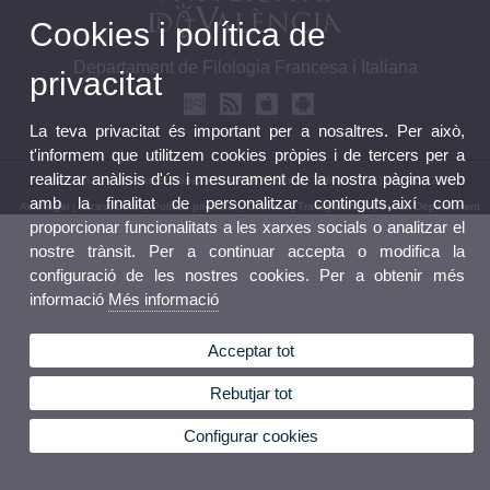
Cookies i política de
Departament de Filologia Francesa i Italiana
privacitat
La teva privacitat és important per a nosaltres. Per això,
t'informem que utilitzem cookies pròpies i de tercers per a
realitzar anàlisis d'ús i mesurament de la nostra pàgina web
© 2026 UV. - Av. Blasco Ibáñez, 32 46010 València. Telèfon: (+34) 96 386 42 60
amb la finalitat de personalitzar continguts,així com
Avís legal
|
Accessibilitat
|
Política privacitat
|
Cookies
|
Transparència
|
Bústia Departament
proporcionar funcionalitats a les xarxes socials o analitzar el
nostre trànsit. Per a continuar accepta o modifica la
configuració de les nostres cookies. Per a obtenir més
informació
Més informació
Acceptar tot
Rebutjar tot
Configurar cookies