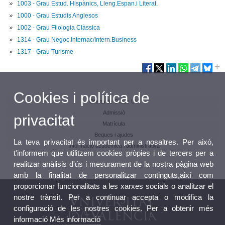
1003 - Grau Estud. Hispànics, Lleng.Espan.i Literat.
1000 - Grau Estudis Anglesos
1002 - Grau Filologia Clàssica
1314 - Grau Negoc.Internac/Intern.Business
1317 - Grau Turisme
Cookies i política de
Oferta de Graus UV
Admissió
privacitat
Matrícula
Beques i ajudes
La teva privacitat és important per a nosaltres. Per això,
Informació acadèmica i administrativa
t'informem que utilitzem cookies pròpies i de tercers per a
realitzar anàlisis d'ús i mesurament de la nostra pàgina web
amb la finalitat de personalitzar continguts,així com
proporcionar funcionalitats a les xarxes socials o analitzar el
nostre trànsit. Per a continuar accepta o modifica la
configuració de les nostres cookies. Per a obtenir més
informació
Més informació