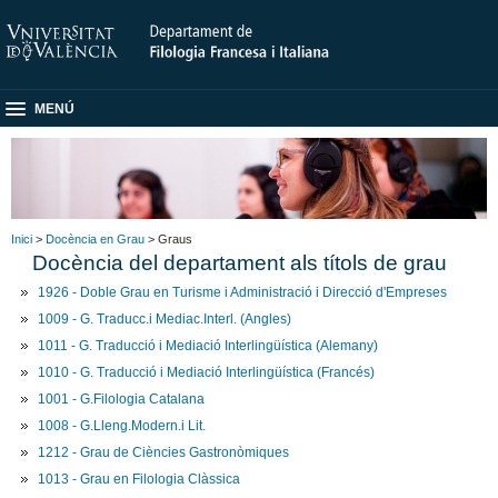
MENÚ
Inici
>
Docència en Grau
> Graus
Docència del departament als títols de grau
1926 - Doble Grau en Turisme i Administració i Direcció d'Empreses
1009 - G. Traducc.i Mediac.Interl. (Angles)
1011 - G. Traducció i Mediació Interlingüística (Alemany)
1010 - G. Traducció i Mediació Interlingüística (Francés)
1001 - G.Filologia Catalana
1008 - G.Lleng.Modern.i Lit.
1212 - Grau de Ciències Gastronòmiques
1013 - Grau en Filologia Clàssica