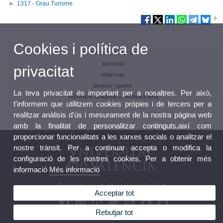
1317 - Grau Turisme
Cookies i política de
Oferta de Graus UV
Admissió
privacitat
Matrícula
Beques i ajudes
La teva privacitat és important per a nosaltres. Per això,
Informació acadèmica i administrativa
t'informem que utilitzem cookies pròpies i de tercers per a
realitzar anàlisis d'ús i mesurament de la nostra pàgina web
amb la finalitat de personalitzar continguts,així com
proporcionar funcionalitats a les xarxes socials o analitzar el
nostre trànsit. Per a continuar accepta o modifica la
configuració de les nostres cookies. Per a obtenir més
informació
Més informació
Departament d'Història de l'Art
Acceptar tot
Rebutjar tot