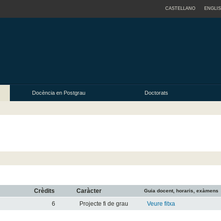
CASTELLANO
ENGLI
Docència en Postgrau
Doctorats
Crèdits
Caràcter
Guia docent, horaris, exàmens
6
Projecte fi de grau
Veure fitxa