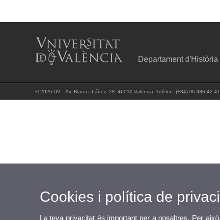
Departament d'Història 
© 2026 UV. - Av. Blasco Ibáñez, 28. 46010 València. Telèfon: (+34) 96 386 42 41
Cookies i política de privaci
La teva privacitat és important per a nosaltres. Per això