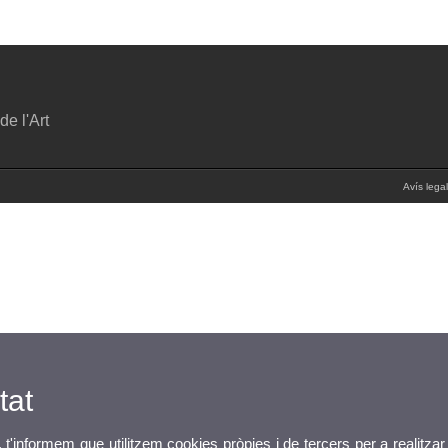
de l'Art
Avís legal
tat
, t'informem que utilitzem cookies pròpies i de tercers per a realitzar