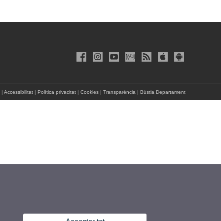
|
Accessibilitat
|
Política privacitat
|
Cookies
|
Transparència
|
Bústia Departament