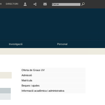
SH
DIRECTORI
USER
Investigació
Personal
Oferta de Graus UV
Admissió
Matrícula
Beques i ajudes
Informació acadèmica i administrativa