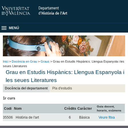
MENÚ
Inici
>
Docència en Grau
>
Graus
> Grau en Estudis Hispànics: Llengua Espanyola i les
seues Literatures
Grau en Estudis Hispànics: Llengua Espanyola i
les seues Literatures
Docència del departament
Pla d'estudis
1r curs
Guia docent,
Codi
Nom
Crèdits
Caràcter
horaris, exàmens
35506
Història de l'art
6
Bàsica
Veure fitxa