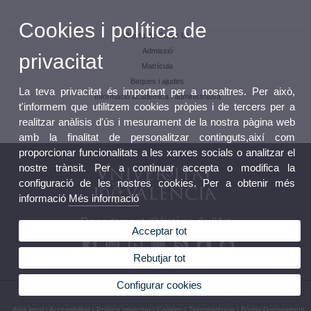
Cookies i política de
Oferta de Graus UV
Admissió
privacitat
Matrícula
Beques i ajudes
La teva privacitat és important per a nosaltres. Per això,
Informació acadèmica i administrativa
t'informem que utilitzem cookies pròpies i de tercers per a
realitzar anàlisis d'ús i mesurament de la nostra pàgina web
amb la finalitat de personalitzar continguts,així com
proporcionar funcionalitats a les xarxes socials o analitzar el
nostre trànsit. Per a continuar accepta o modifica la
configuració de les nostres cookies. Per a obtenir més
informació
Més informació
Departament d'Història de l'Art
Acceptar tot
Rebutjar tot
Configurar cookies
© 2026 UV. - Av. Blasco Ibáñez, 28. 46010 València. Telèfon: (+34) 96 386 42 41
Avís legal
|
Accessibilitat
|
Política privacitat
|
Cookies
|
Transparència
|
Bústia Departament