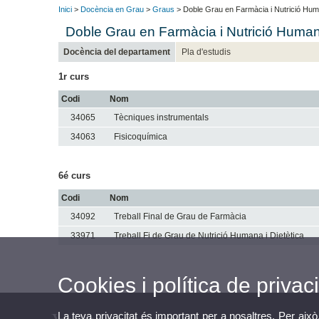
Inici
>
Docència en Grau
>
Graus
> Doble Grau en Farmàcia i Nutrició Huma
Doble Grau en Farmàcia i Nutrició Humana
Docència del departament
Pla d'estudis
1r curs
Codi
Nom
34065
Tècniques instrumentals
34063
Fisicoquímica
6é curs
Codi
Nom
34092
Treball Final de Grau de Farmàcia
33971
Treball Fi de Grau de Nutrició Humana i Dietètica
Cookies i política de privaci
La teva privacitat és important per a nosaltres. Per això