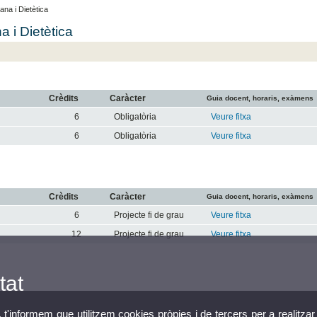
na i Dietètica
 i Dietètica
Crèdits
Caràcter
Guia docent, horaris, exàmens
6
Obligatòria
Veure fitxa
6
Obligatòria
Veure fitxa
Crèdits
Caràcter
Guia docent, horaris, exàmens
6
Projecte fi de grau
Veure fitxa
12
Projecte fi de grau
Veure fitxa
tat
, t'informem que utilitzem cookies pròpies i de tercers per a realitzar