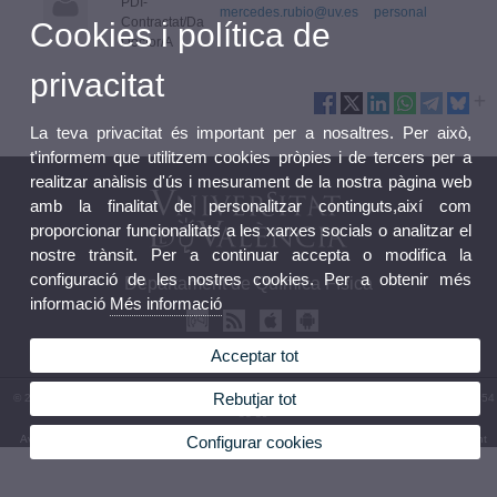
PDI-
mercedes.rubio@uv.es
personal
Contractat/Da
Cookies i política de
Doctor/A
privacitat
La teva privacitat és important per a nosaltres. Per això,
t'informem que utilitzem cookies pròpies i de tercers per a
realitzar anàlisis d'ús i mesurament de la nostra pàgina web
amb la finalitat de personalitzar continguts,així com
proporcionar funcionalitats a les xarxes socials o analitzar el
nostre trànsit. Per a continuar accepta o modifica la
configuració de les nostres cookies. Per a obtenir més
Departament de Química Física
informació
Més informació
Acceptar tot
Rebutjar tot
© 2026 UV. - Av. Vicent Andrés Estellés, 19. 46100 Burjassot. Espanya. Telèfon: (+34) 96 354
33 89
Configurar cookies
Avís legal
|
Accessibilitat
|
Política privacitat
|
Cookies
|
Transparència
|
Bústia Departament