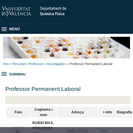
MENÚ
Inici
>
Personal
>
Professors i investigadors
> Professor Permanent Laboral
SUBMENU
Professor Permanent Laboral
Cognoms i
Foto
Adreça
+ info
Biografia
nom
RUBIO MAS,
MERCEDES
(9635) 44425
Fitxa