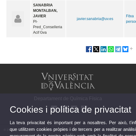
SANABRIA
MONTALBAN,
JAVIER
Fitxa
javier.sanabria@uv.es
PI-
perso
Pred_Conselleria
Acif Gva
Departament de Química Física
Cookies i política de privacitat
La teva privacitat és important per a nosaltres. Per això, t'
que utilitzem cookies pròpies i de tercers per a realitzar anàlisi
© 2026 UV. - Av. Vicent Andrés Estellés, 19. 46100 Burjassot. Espanya. Telèfon: (+34) 96 354
33 89
mesurament de la nostra pàgina web amb la finalitat de person