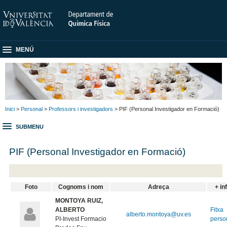
MENÚ
Inici
>
Personal
>
Professors i investigadors
> PIF (Personal Investigador en Formació)
SUBMENU
PIF (Personal Investigador en Formació)
Foto
Cognoms i nom
Adreça
+ in
MONTOYA RUIZ,
ALBERTO
Fitxa
alberto.montoya@uv.es
PI-Invest Formacio
perso