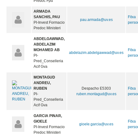
Predoc Fpu
ARMADA
SANCHIS, PAU
Fitxa
pau.armada@uv.es
PI-Invest Formacio
perso
Predoc Ministeri
ABDELGAWWAD,
ABDELAZIM
MOHAMED AB
Fitxa
abdelazim.abdelgawwad@uv.es
PI-
perso
Pred_Conselleria
Acif Gva
MONTAGUD
ANDREU,
RUBEN
Despacho E5303
Fitxa
PI-
ruben.montagud@uv.es
perso
Pred_Conselleria
Acif Gva
GARCIA PINAR,
GIOELE
Fitxa
gioele.garcia@uv.es
PI-Invest Formacio
perso
Predoc Ministeri