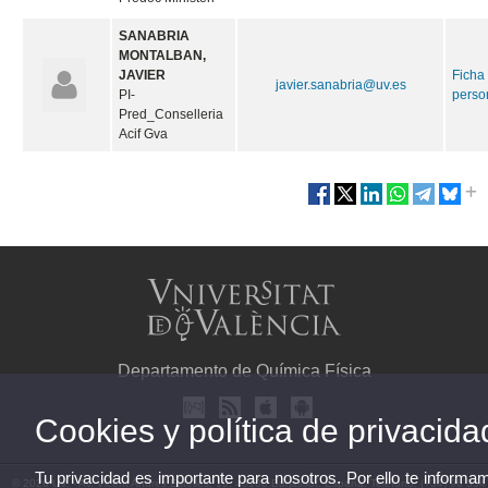
SANABRIA
MONTALBAN,
JAVIER
Ficha
javier.sanabria@uv.es
PI-
perso
Pred_Conselleria
Acif Gva
Departamento de Química Física
Cookies y política de privacida
Tu privacidad es importante para nosotros. Por ello te inform
© 2026 UV. - Av. Vicent Andrés Estellés, 19. 46100 Burjassot. España. Teléfono: (+34) 96 354