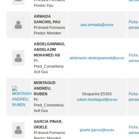
PI-Invest Formacio
perso
Predoc Fpu
ARMADA
SANCHIS, PAU
Ficha
pau.armada@uv.es
PI-Invest Formacio
perso
Predoc Ministeri
ABDELGAWWAD,
ABDELAZIM
MOHAMED AB
Ficha
abdelazim.abdelgawwad@uv.es
PI-
perso
Pred_Conselleria
Acif Gva
MONTAGUD
ANDREU,
RUBEN
Despacho E5303
Ficha
PI-
ruben.montagud@uv.es
perso
Pred_Conselleria
Acif Gva
GARCIA PINAR,
GIOELE
Ficha
gioele.garcia@uv.es
PI-Invest Formacio
perso
Predoc Ministeri