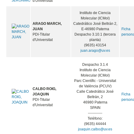
d'Universitat
Instituto de Ciencia
Molecular (ICMol)
ARAGO MARCH,
Catedrático José Beltrán 2,
JUAN
E-46980 Paterna
Ficha
PDI-Titular
Despacho 3.10.1 (tercera
person
d'Universitat
planta)
(9635) 43154
juan.arago@uv.es
Despacho 3.1.4
Instituto de Ciencia
Molecular (ICMol)
Parc Científic - Universitat
de València (PCUV)
CALBO ROIG,
Calle Catedrático José
JOAQUIN
Ficha
Beltrán, 2
PDI-Titular
person
46980 Paterna
d'Universitat
SPAIN
------------
Teléfono:
(9635) 44444
joaquin.calbo@uv.es