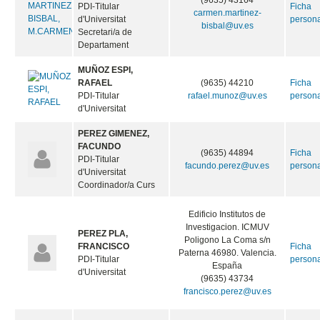
(9635) 43164
PDI-Titular
Ficha
carmen.martinez-
d'Universitat
person
bisbal@uv.es
Secretari/a de
Departament
MUÑOZ ESPI,
RAFAEL
(9635) 44210
Ficha
PDI-Titular
rafael.munoz@uv.es
person
d'Universitat
PEREZ GIMENEZ,
FACUNDO
(9635) 44894
Ficha
PDI-Titular
facundo.perez@uv.es
person
d'Universitat
Coordinador/a Curs
Edificio Institutos de
Investigacion. ICMUV
PEREZ PLA,
Poligono La Coma s/n
FRANCISCO
Ficha
Paterna 46980. Valencia.
PDI-Titular
person
España
d'Universitat
(9635) 43734
francisco.perez@uv.es