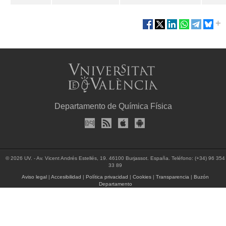
Departamento de Química Física
© 2026 UV. - Av. Vicent Andrés Estellés, 19. 46100 Burjassot. España. Teléfono: (+34) 96 354
33 89
Aviso legal
|
Accesibilidad
|
Política privacidad
|
Cookies
|
Transparencia
|
Buzón
Departamento