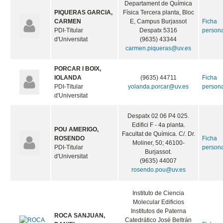
Departament de Química
PIQUERAS GARCIA,
Física Tercera planta, Bloc
CARMEN
E, Campus Burjassot
Ficha
PDI-Titular
Despatx 5316
person
d'Universitat
(9635) 43344
carmen.piqueras@uv.es
PORCAR I BOIX,
IOLANDA
(9635) 44711
Ficha
PDI-Titular
yolanda.porcar@uv.es
person
d'Universitat
Despatx 02 06 P4 025.
Edifici F - 4a planta.
POU AMERIGO,
Facultat de Química. C/. Dr.
ROSENDO
Ficha
Moliner, 50; 46100-
PDI-Titular
person
Burjassot.
d'Universitat
(9635) 44007
rosendo.pou@uv.es
Instituto de Ciencia
Molecular Edificios
Institutos de Paterna
ROCA SANJUAN,
Catedrático José Beltrán