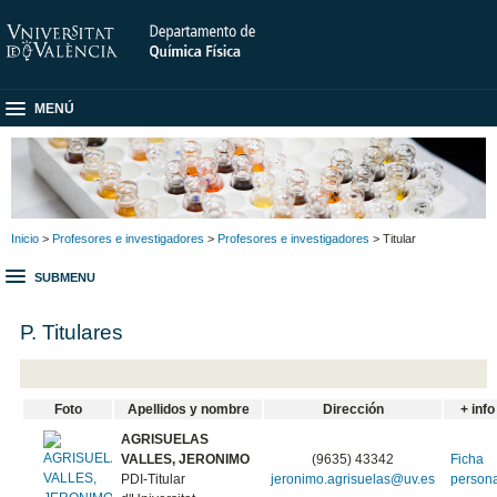
MENÚ
Inicio
>
Profesores e investigadores
>
Profesores e investigadores
> Titular
SUBMENU
P. Titulares
Foto
Apellidos y nombre
Dirección
+ info
AGRISUELAS
VALLES, JERONIMO
(9635) 43342
Ficha
PDI-Titular
jeronimo.agrisuelas@uv.es
person