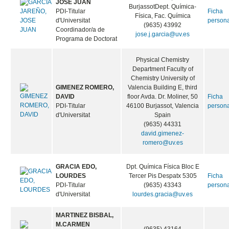
JOSE JUAN
BurjassotDept. Química-
PDI-Titular
Ficha
Física, Fac. Química
d'Universitat
person
(9635) 43992
Coordinador/a de
jose.j.garcia@uv.es
Programa de Doctorat
Physical Chemistry
Department Faculty of
Chemistry University of
GIMENEZ ROMERO,
Valencia Building E, third
DAVID
floor Avda. Dr. Moliner, 50
Ficha
PDI-Titular
46100 Burjassot, Valencia
person
d'Universitat
Spain
(9635) 44331
david.gimenez-
romero@uv.es
GRACIA EDO,
Dpt. Química Física Bloc E
LOURDES
Tercer Pis Despatx 5305
Ficha
PDI-Titular
(9635) 43343
person
d'Universitat
lourdes.gracia@uv.es
MARTINEZ BISBAL,
M.CARMEN