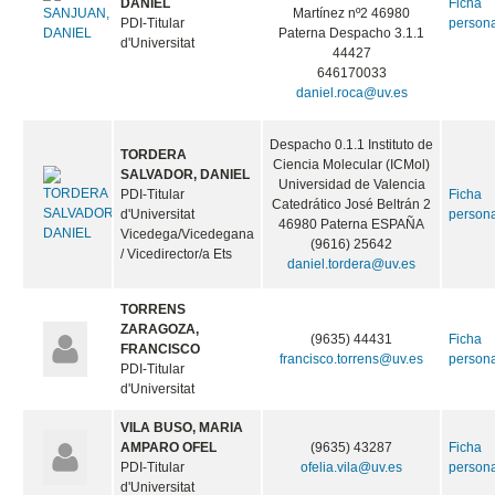
DANIEL
Ficha
Martínez nº2 46980
PDI-Titular
person
Paterna Despacho 3.1.1
d'Universitat
44427
646170033
daniel.roca@uv.es
Despacho 0.1.1 Instituto de
TORDERA
Ciencia Molecular (ICMol)
SALVADOR, DANIEL
Universidad de Valencia
PDI-Titular
Ficha
Catedrático José Beltrán 2
d'Universitat
person
46980 Paterna ESPAÑA
Vicedega/Vicedegana
(9616) 25642
/ Vicedirector/a Ets
daniel.tordera@uv.es
TORRENS
ZARAGOZA,
(9635) 44431
Ficha
FRANCISCO
francisco.torrens@uv.es
person
PDI-Titular
d'Universitat
VILA BUSO, MARIA
AMPARO OFEL
(9635) 43287
Ficha
PDI-Titular
ofelia.vila@uv.es
person
d'Universitat