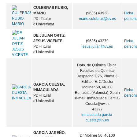
CULEBRAS RUBIO,
MARIO
(9635) 43938
Ficha
PDI-Titular
mario.culebras@uv.es
person
d'Universitat
DE JULIAN ORTIZ,
JESUS VICENTE
(9635) 43279
Ficha
PDI-Titular
jesus.julian@uv.es
person
d'Universitat
Dpto. de Química Física.
Facultad de Química
Despacho: 025, Planta 3,
Edificio E. C/Doctor
GARCIA CUESTA,
Moliner 50, 46100
INMACULADA
Ficha
Burjassot (València), Spain
PDI-Titular
person
e-mail: Inmaculada.Garcia-
d'Universitat
Cuesta@uv.es
43227
inmaculada.garcia-
cuesta@uv.es
GARCIA JAREÑO,
Dr Moliner 50, 46100