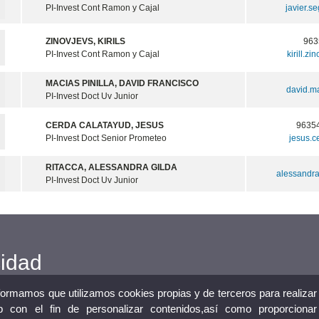
PI-Invest Cont Ramon y Cajal
javier.s
ZINOVJEVS, KIRILS
963
PI-Invest Cont Ramon y Cajal
kirill.z
MACIAS PINILLA, DAVID FRANCISCO
david.m
PI-Invest Doct Uv Junior
CERDA CALATAYUD, JESUS
9635
PI-Invest Doct Senior Prometeo
jesus.
RITACCA, ALESSANDRA GILDA
alessandra
PI-Invest Doct Uv Junior
cidad
nformamos que utilizamos cookies propias y de terceros para realizar
 con el fin de personalizar contenidos,así como proporcionar