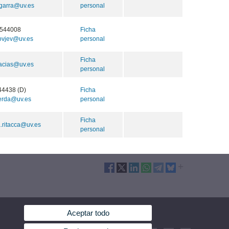
egarra@uv.es
personal
544008
Ficha
inovjev@uv.es
personal
Ficha
acias@uv.es
personal
44438 (D)
Ficha
cerda@uv.es
personal
Ficha
.ritacca@uv.es
personal
Aceptar todo