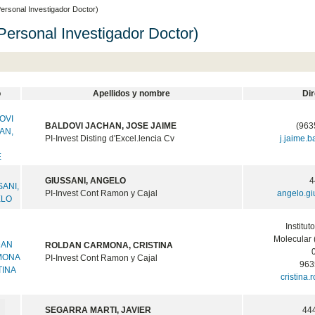
ersonal Investigador Doctor)
Personal Investigador Doctor)
o
Apellidos y nombre
Di
BALDOVI JACHAN, JOSE JAIME
(963
PI-Invest Disting d'Excel.lencia Cv
j.jaime.
GIUSSANI, ANGELO
4
PI-Invest Cont Ramon y Cajal
angelo.g
Institut
Molecular 
ROLDAN CARMONA, CRISTINA
0
PI-Invest Cont Ramon y Cajal
963
cristina
SEGARRA MARTI, JAVIER
44