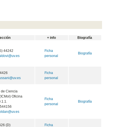
rección
+ info
Biografía
5) 44242
Ficha
Biografía
baldovi@uv.es
personal
4426
Ficha
iussani@uv.es
personal
o de Ciencia
(ICMol) Oficina
Ficha
.1.1.
Biografía
personal
544156
.roldan@uv.es
426 (D)
Ficha