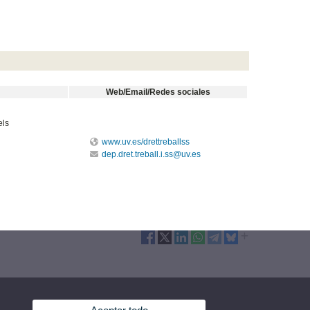
Web/Email/Redes sociales
els
www.uv.es/drettreballss
dep.dret.treball.i.ss@uv.es