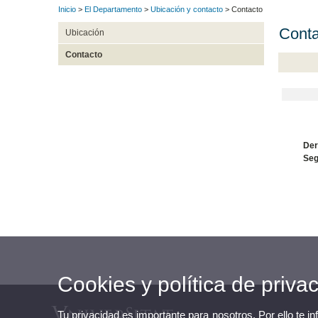
Inicio
>
El Departamento
>
Ubicación y contacto
> Contacto
Conta
Ubicación
Contacto
Der
Seg
Cookies y política de priva
Tu privacidad es importante para nosotros. Por ello te i