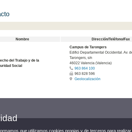
cto
Nombre
Dirección/Teléfono/Fax
Campus de Tarongers
Edifici Departamental Occidental. Av. d
Tarongers, s/n
echo del Trabajo y de la
46022 Valencia (Valencia)
uridad Social
963 864 100
963 828 596
Geolocalización
cidad
nformamos que utilizamos cookies propias y de terceros para realizar