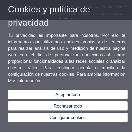
Cookies y política de
© 2026 UV. - Avenida de los Naranjos s/n 46022 Valencia.Teléfono: (+34) 96 382 81 77
Aviso legal
|
Accesibilidad
|
Política privacidad
|
Cookies
|
Transparencia
|
Buzón
Departamento
privacidad
Tu privacidad es importante para nosotros. Por ello te
informamos que utilizamos cookies propias y de terceros
para realizar análisis de uso y medición de nuestra página
web con el fin de personalizar contenidos,así como
proporcionar funcionalidades a las redes sociales o analizar
nuestro tráfico. Para continuar acepta o modifica la
configuración de nuestras cookies. Para ampliar información
Más información
Aceptar todo
Rechazar todo
Configurar cookies