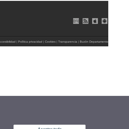
ccesibilidad
|
Política privacidad
|
Cookies
|
Transparencia
|
Buzón Departamento