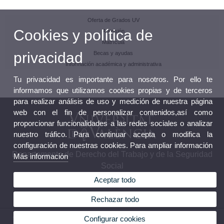
Oferta de Grados UV
Cookies y política de
Admisión
Matrícula
privacidad
Becas y ayudas
Información académica y administrativa
Tu privacidad es importante para nosotros. Por ello te
informamos que utilizamos cookies propias y de terceros
para realizar análisis de uso y medición de nuestra página
web con el fin de personalizar contenidos,así como
proporcionar funcionalidades a las redes sociales o analizar
nuestro tráfico. Para continuar acepta o modifica la
configuración de nuestras cookies. Para ampliar información
Departamento de Derecho del Trabajo y de la Seguridad
Más información
Social
Aceptar todo
Rechazar todo
© 2026 UV. - Avenida de los Naranjos s/n 46022 Valencia.Teléfono: (+34) 96 382 81 77
Configurar cookies