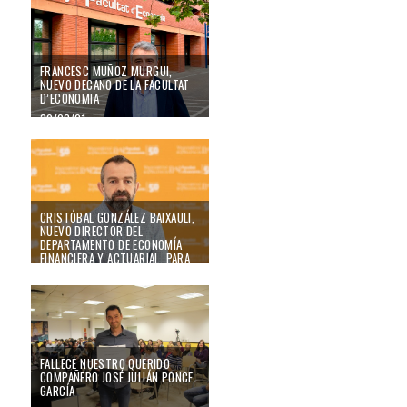
21/05/21
FRANCESC MUÑOZ MURGUI,
NUEVO DECANO DE LA FACULTAT
D’ECONOMIA
30/03/21
Cristóbal González Baixauli, nuevo Director del Departamento de Economía 
CRISTÓBAL GONZÁLEZ BAIXAULI,
NUEVO DIRECTOR DEL
DEPARTAMENTO DE ECONOMÍA
FINANCIERA Y ACTUARIAL, PARA
EL PERÍODO 2021-2024
Fallece nuestro querido compañero José Julián Ponce García
01/03/21
FALLECE NUESTRO QUERIDO
COMPAÑERO JOSÉ JULIÁN PONCE
GARCÍA