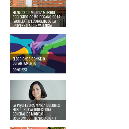
FRANCISCO MUÑOZ MURGUI,
REELEGIDO COMO DECANO DE LA
FACULTAT D’ECONOMIA DE LA
UNIVERSITAT DE VALÈNCIA
26/03/24
ELECCIONES CONSEJO DEPARTAMENTO
ELECCIONES CONSEJO
DEPARTAMENTO
09/01/23
La profesora María Dolores Furió, nueva Directora General de Modelo Económ
LA PROFESORA MARÍA DOLORES
FURIÓ, NUEVA DIRECTORA
GENERAL DE MODELO
ECONÓMICO, FINANCIACIÓN Y
POLÍTICA FINANCIERA DE LA
GENERALITAT VALENCIANA
Francesc Muñoz Murgui, nuevo decano de la Facultat d’Economia