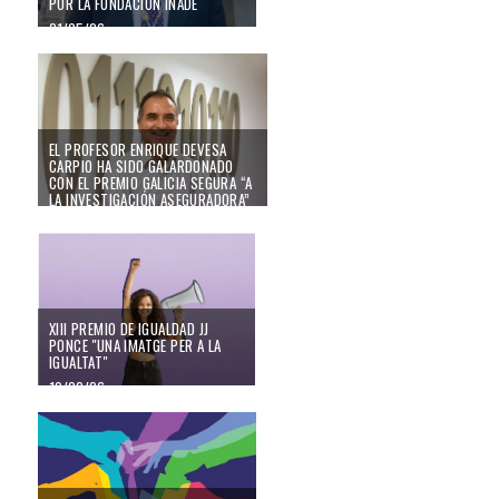
POR LA FUNDACIÓN INADE
21/05/26
EL PROFESOR ENRIQUE DEVESA CARPIO HA SIDO GALARDONADO CON 
EL PROFESOR ENRIQUE DEVESA
CARPIO HA SIDO GALARDONADO
CON EL PREMIO GALICIA SEGURA “A
LA INVESTIGACIÓN ASEGURADORA”
14/04/26
XIII Premio de Igualdad JJ Ponce "Una imatge per a la Igualtat"
XIII PREMIO DE IGUALDAD JJ
PONCE "UNA IMATGE PER A LA
IGUALTAT"
19/02/26
Eleccions de l'Estudiantat al Consell de Departament