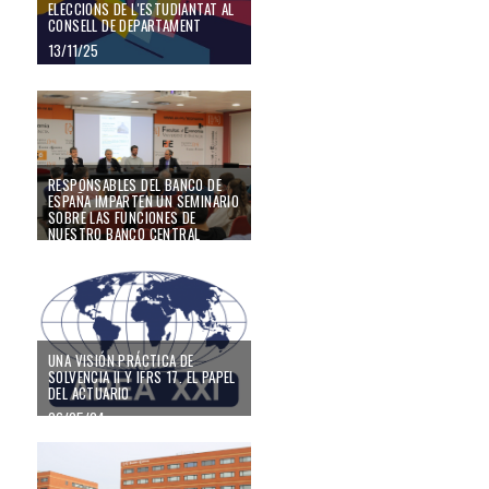
ELECCIONS DE L'ESTUDIANTAT AL
CONSELL DE DEPARTAMENT
13/11/25
Responsables del Banco de España imparten un seminario sobre las funcione
RESPONSABLES DEL BANCO DE
ESPAÑA IMPARTEN UN SEMINARIO
SOBRE LAS FUNCIONES DE
NUESTRO BANCO CENTRAL
NACIONAL Y LA POSIBILIDAD DE
QUE REGISTRE PÉRDIDAS
31/05/24
UNA VISIÓN PRÁCTICA DE
SOLVENCIA II Y IFRS 17. EL PAPEL
DEL ACTUARIO
06/05/24
Francisco Muñoz Murgui, reelegido como decano de la Facultat d’Economia d