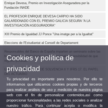
Enrique Devesa, Premio en Investigación Aseguradora por la
Fundación INADE
EL PROFESOR ENRIQUE DEVESA CARPIO HA SIDO
GALARDONADO CON EL PREMIO GALICIA SEGURA “A LA
INVESTIGACIÓN ASEGURADORA”
XIII Premio de Igualdad JJ Ponce "Una imatge per a la Igualtat"
Eleccions de l'Estudiantat al Consell de Departament
Responsables del Banco de España imparten un seminario sobre las
Cookies y política de
funciones de nuestro banco central nacional y la posibilidad de que
registre pérdidas
privacidad
UNA VISIÓN PRÁCTICA DE SOLVENCIA II Y IFRS 17. EL PAPEL
DEL ACTUARIO
Tu privacidad es importante para nosotros. Por ello te
informamos que utilizamos cookies propias y de terceros
para realizar análisis de uso y medición de nuestra página
web con el fin de personalizar contenidos,así como
proporcionar funcionalidades a las redes sociales o analizar
nuestro tráfico. Para continuar acepta o modifica la