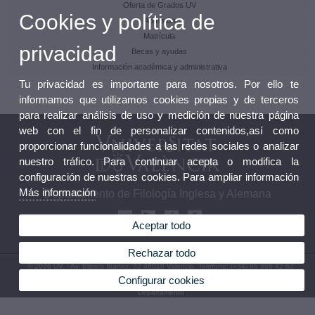
Oferta de Grados UV
Cookies y política de
Admisión
Matrícula
privacidad
Becas y ayudas
Información académica y administrativa
Tu privacidad es importante para nosotros. Por ello te
informamos que utilizamos cookies propias y de terceros
para realizar análisis de uso y medición de nuestra página
web con el fin de personalizar contenidos,así como
proporcionar funcionalidades a las redes sociales o analizar
nuestro tráfico. Para continuar acepta o modifica la
configuración de nuestras cookies. Para ampliar información
Más información
Departamento de Filología Inglesa y Alemana
Aceptar todo
Rechazar todo
© 2026 UV. - Av. Blasco Ibáñez, 32 46010 Valencia. Teléfono: (+34) 96 386 42 62
Configurar cookies
Aviso legal
|
Accesibilidad
|
Política privacidad
|
Cookies
|
Transparencia
|
Buzón
Departamento