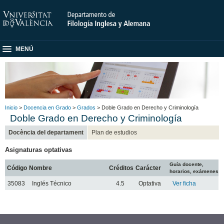
MENÚ
Inicio
>
Docencia en Grado
>
Grados
> Doble Grado en Derecho y Criminología
Doble Grado en Derecho y Criminología
Docència del departament
Plan de estudios
Asignaturas optativas
Guía docente,
Código
Nombre
Créditos
Carácter
horarios, exámenes
35083
Inglés Técnico
4.5
Optativa
Ver ficha