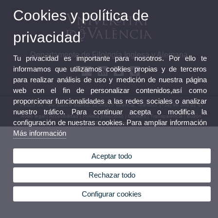
Cookies y política de
privacidad
Departamento de Filología Inglesa y Alemana
Tu privacidad es importante para nosotros. Por ello te
informamos que utilizamos cookies propias y de terceros
para realizar análisis de uso y medición de nuestra página
web con el fin de personalizar contenidos,así como
proporcionar funcionalidades a las redes sociales o analizar
© 2026 UV. - Av. Blasco Ibáñez, 32 46010 Valencia. Teléfono: (+34) 96 386 42 62
nuestro tráfico. Para continuar acepta o modifica la
Aviso legal
|
Accesibilidad
|
Política privacidad
|
Cookies
|
Transparencia
|
Buzón
configuración de nuestras cookies. Para ampliar información
Departamento
Más información
Aceptar todo
Rechazar todo
Configurar cookies