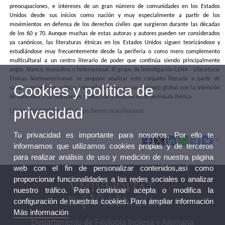
preocupaciones, e intereses de un gran número de comunidades en los Estados
Unidos desde sus inicios como nación y muy especialmente a partir de los
movimientos en defensa de los derechos civiles que surgieron durante las décadas
de los 60 y 70. Aunque muchas de estas autoras y autores pueden ser considerados
ya canónicos, las literaturas étnicas en los Estados Unidos siguen teorizándose y
estudiándose muy frecuentemente desde la periferia o como mero complemento
multicultural a un centro literario de poder que continúa siendo principalmente
anglo, blanco, masculino y heterosexual. El grupo de investigación LENA - Literaturas
Étnicas Norteamericanas se propone analizar este conjunto literario a partir de
Cookies y política de
varias perspectivas críticas interrelacionadas en un contexto global con la intención
de contribuir a su teorización, traducción y difusión en la península ibérica.
privacidad
LENA - GIUV2019-457:
https://www.uv.es/lenaval
Tu privacidad es importante para nosotros. Por ello te
informamos que utilizamos cookies propias y de terceros
para realizar análisis de uso y medición de nuestra página
web con el fin de personalizar contenidos,así como
proporcionar funcionalidades a las redes sociales o analizar
nuestro tráfico. Para continuar acepta o modifica la
configuración de nuestras cookies. Para ampliar información
Más información
Departamento de Filología Inglesa y Alemana