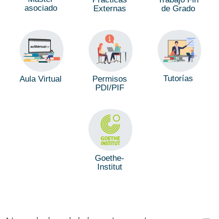
asociado
de Grado
Externas
Tutorías
Aula Virtual
Permisos
PDI/PIF
Goethe-
Institut