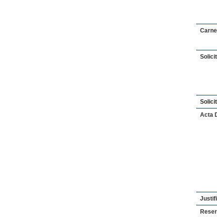
Carnet
Solici
Solici
Acta D
Justi
Reser