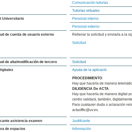
Comunicación tutorías
Tutorías virtuales
 Universitario
Personal interno
Personal externo
tud de cuenta de usuario externo
Rellenar la solicitud y enviarla a la s
Solicitud
tud de alta/modificación de tercero
Solicitud
igitales
Ayuda de la aplicació
PROCEDIMIENTO
:
Hay que hacerla de manera telemática
DILIGENCIA De ACTA
:
Hay que hacerla de manera digital por
centro validará, también, digitalmente 
Para cualquier duda o aclaración rela
actasfftic@uv.es.
ficante asistencia examen
Justificante
va de espacios
Información