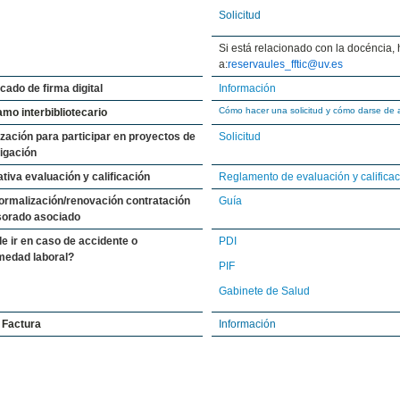
Solicitud
Si está relacionado con la docéncia, 
a:
reservaules_fftic@uv.es
icado de firma digital
Información
Cómo hacer una solicitud y cómo darse de a
amo interbibliotecario
zación para participar en proyectos de
Solicitud
igación
iva evaluación y calificación
Reglamento de evaluación y calificac
formalización/renovación contratación
Guía
sorado asociado
e ir en caso de accidente o
PDI
medad laboral?
PIF
Gabinete de Salud
 Factura
Información