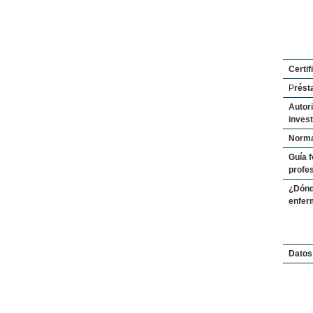
Certif
P
rést
Autori
invest
Normat
Guía 
profe
¿Dónd
enfer
Datos