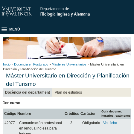
MENÚ
Inicio
>
Docencia en Postgrado
>
Másteres Universitarios
> Máster Universitario en
Dirección y Planificación del Turismo
Máster Universitario en Dirección y Planificación
del Turismo
Docència del departament
Plan de estudios
1er curso
Guía docente,
Código
Nombre
Créditos
Carácter
horarios, exámenes
42977
Comunicación profesional
3
Obligatoria
Ver ficha
en lengua inglesa para
turismo