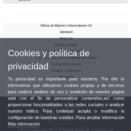
Oferta de Másters Universitarios UV
Admisión
Matrícula
Becas y ayudas
Cookies y política de
Convocatorias y calificacions
Transferencia y reconocimiento de créditos
privacidad
Trabajo fin de máster
Títulos y certificados
Normativa
Tu privacidad es importante para nosotros. Por ello te
informamos que utilizamos cookies propias y de terceros
para realizar análisis de uso y medición de nuestra página
web con el fin de personalizar contenidos,así como
proporcionar funcionalidades a las redes sociales o analizar
nuestro tráfico. Para continuar acepta o modifica la
configuración de nuestras cookies. Para ampliar información
Más información
Departamento de Filología Inglesa y Alemana