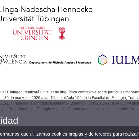
ät Tübingen, realizará un taller de lingüística contrastiva sobre partículas modale
es 30 de marzo de 2026 a las 11h en el Aula 109 de la Facultat de Filología, Traduc
SCAE (Fraseología contrastiva Alemany- Espanyol) GIUV20 15-239, el IULMA (Insti
 y el Departament de Filología Anglesa i Alemanya de la Universitat de València.
cidad
nformamos que utilizamos cookies propias y de terceros para realizar