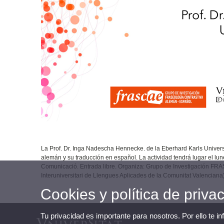
La Prof. Dr. Inga Nadescha Hennecke. de la Eberhard Karls Universit
alemán y su traducción en español. La actividad tendrá lugar el lun
Comunicació. Entrada libre. Organiza: Grupo de Investigación FRA
Interuniversitari de Llengues Aplicades de la Comunitat Valenciana)
Cookies y política de priva
Tu privacidad es importante para nosotros. Por ello te i