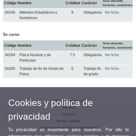
Guía docente,
Código
Nombre
Créditos
Carácter
horarios, exámenes
34249
Métodos Estadísticos y
8
Obligatoria
Ver ficha
Numéricos
5o curso
Guía docente,
Código
Nombre
Créditos
Carácter
horarios, exámenes
34264
Física Nuclear y de
7.5
Obligatoria
Ver ficha
Partículas
34265
Trabajo de fin de Grado de
6
Trabajo fin
Ver ficha
Física
de grado
Cookies y política de
Oferta de Grados UV
Admisión
privacidad
Matrícula
Becas y ayudas
Información académica y administrativa
Tu privacidad es importante para nosotros. Por ello te