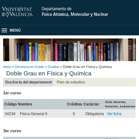
MENÚ
Inicio
>
Docencia en Grado
>
Grados
> Doble Grau en Física y Química
Doble Grau en Física y Química
Docència del departament
Plan de estudios
1er curso
Guía docente,
Código
Nombre
Créditos
Carácter
horarios, exámenes
34234
Física General II
6
Obligatoria
Ver ficha
3er curso